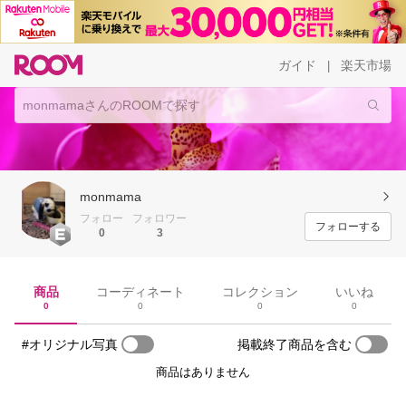
ガイド
楽天市場
|
monmama
フォロー
フォロワー
フォローする
0
3
商品
コーディネート
コレクション
いいね
0
0
0
0
#オリジナル写真
掲載終了商品を含む
商品はありません