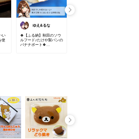
ゆえ&るな
mii_cha｜おや
つと暮らし🌷
いい
🍀【ふる納】秋田のソウ
トーストに塗るだけ✨
山形
を使
ルフード♪たけや製パンの
老舗とらやのあんペース
おい
バナナボート🍀
ト＆羊羹セット
で手
道は
なめらかで上品な甘さ
冷や
るお
焼きたての食パンに塗る
せれ
るな「昨日はじも友と竿
とお店の味みたいです
ット
 ┈┈
灯祭行ってきたよ〜♡」
持ち
老舗の安心の味だから
イプ
ナル
ゆえ「おぉ！うちは今
敬老の日のプレゼントに
ギフ
日、仙台七夕行く🎋✨」
いいかも！
#飲
 ┈┈
るな「いいね〜！で、ゆ
#オリジナル写真
#とらや
ュレ
えさんが気になってたバ
#トラヤあんスタンド
#あ
#楽
#お
ナナボートの写真送るね
んペースト
#羊羹
#和ス
り
#お
🍌」
イーツ
#お取り寄せスイ
ト
#
ーツ
#手土産
#ご褒美ス
れる
#
ゆえ「まるごとバナナと
イーツ
ピー
は違うんだよね？」
ゃれ
#
フェ
るな「そっちが知らん
う
#テ
w」
ータ
お菓
ゆえ「楽天では、ふるさ