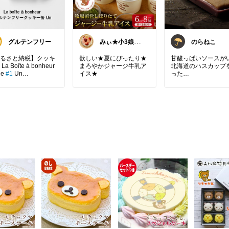
グルテンフリー
みぃ★小3娘マ
のらねこ
マ
るさと納税】クッキ
欲しい★夏にぴったり★
甘酸っぱいソースが
La Boîte à bonheur
まろやかジャージ牛乳ア
北海道のハスカップ
le
#1
Un
イス★
った
もりもとの北の散歩
ッキー缶
#グルテンフ
お土産でよろこばれ
#ふるさと納税
#ク
菓子です。
ー
#おやつ
#ギフト
#
☀︎ ☁︎ ☂︎ ┈┈┈┈ ✼
菓子
#米粉
#プレゼ
┈┈ ✼ ┈┈┈┈ ✼
#贈り物
#茅ヶ崎
#神
のらねこの
#オリジ
#返礼品
#スイーツ
#
写真
美
#母の日
#ビスケ
#nora✤neko
#小麦粉不使用
#デ
☀︎ ☁︎ ☂︎ ┈┈┈┈ ✼
ン
#米
#バレンタイ
#ホワイトデー
#ボン
#プレゼント
#ギフト
ドゥカ
#カフェ
#缶
#
土産
#手土産
#お配
クション
#父の日
#
取り寄せ
#プチギフ
日
おやつ
#贈答
#喜ば
買ってよかった
#リ
ト
#おいしい
#おし
やみつき
#おうちカ
#ついつい食べちゃ
ィータイム
#コーヒ
イム
#スイーツ部
#