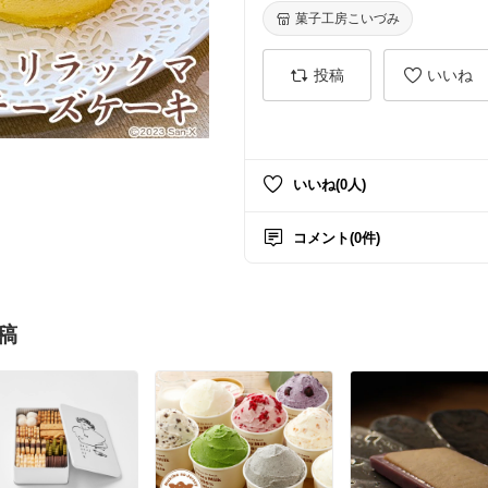
菓子工房こいづみ
投稿
いいね
いいね(0人)
コメント(0件)
稿