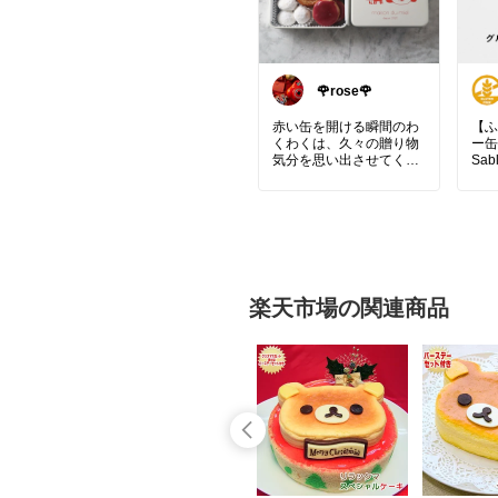
🌹rose🌹
赤い缶を開ける瞬間のわ
【ふ
くわくは、久々の贈り物
ー缶 
気分を思い出させてくれ
Sab
ました🎂✨ パティシエの
こだわりと可愛さが詰ま
#ク
った一箱は、サクほろの
リー
食感が心地よく、食べる
ッキ
手が止まりませんでした
焼き
😊🍪 香りも華やかで、テ
ント
ーブルの上が一気に明る
奈川
くなります🎀 この缶は見
ご褒
楽天市場の関連商品
せる収納にしておくと雰
ット
囲気が上がるタイプ。ち
ザイ
ょっとした手土産にもぴ
ン
ったりで、友人とのお茶
ボン
タイムが一段と華やかに
コレ
💖 価格は3,280円も納得
誕生
の満足感でした👌 この
前、友人へのお礼にも選
んだし、手土産にも映え
ます。とはいえ、定期的
に買う感じではなく、ま
た別の味や気分のときに