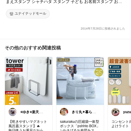
まえスタンプ シャチハタ スタンプ 子ども お名前スタンプ おむ
つぽん 入学 入園 出産祝い 保育園 かわいい おむつ こども用 ゴ
ム印 ハンコ 判子 土日発送 定形外郵便 送料無料【メールオーダ
ユナイテッドモール
ー式】
2014年7月28日に投稿されました
その他のおすすめ関連投稿
⭐️ゆき⭐️楽天好
きり丸✦暮らし
yuzu
き主婦🎵
が整う日用雑貨
セレクト🐇
【乾きやすいマグネット
sakurakuの圧縮袋一体型
コンセント
風呂蓋スタンド】🔥
ボックス「pshhto BOX」
よけライト
毎日使うお風呂だからこ
✨かさばるお布団をスッ