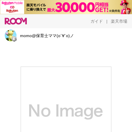
ガイド
楽天市場
|
momo@保育士ママ(о´∀`о)ノ