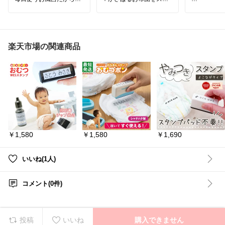
そ、風呂ふたも清潔に収
キリ圧縮しながら、綺麗
音も薬剤も
納したい✨
な四角いボックス型で収
しく虫対策
マグネットで浴室の壁に
納できるからクローゼッ
うれしい
簡単設置でき、風通しよ
トや押入れの縦置き・重
LEDのやわ
く立てて収納できるから
ね置きも自由自在！コー
足元もほん
乾きやすく、ぬめりやカ
ドレスやスティック型掃
る
楽天市場の関連商品
ビ対策にも◎👍🏻
除機、海外製掃除機にも
差し込むだ
3枚まで収納できるの
対応したバルブ式で簡単
て手間がか
で、シャッター式の風呂
に吸い出せ、見た目も生
魅力
ふたにもぴったりです🤗
活感を感じさせないスマ
浮かせる収納で床掃除も
ートな空間に整いそう！
・超音波で3
ラクになり、浴室がすっ
詳細情報は【楽天市場で
・LEDライ
きり快適にシンプルなデ
詳細を見る】を押してね
・コンパク
ザインでどんなバスルー
✨
ばない
ムにもなじむ、毎日の使
他のおすすめは
#きり丸
・静音設計
いやすさを考えた便利ア
✦セレクション
⬅️こちら
をしない
イテムです🩵
でコレクションしていま
・電池不要
￥1,580
￥1,580
￥1,690
詳しくは右下の𓊆ㅤ楽天市
#sakuraku
#虫よけ
#
場で詳細を見る‎𓊇をクリ
#布団圧縮袋
ント式
#L
ック⏬
#布団収納
音
#常夜灯
いいね(1人)
#見せる収納
暮らしのア
#浴室収納
#浮かせる収納
#便利グッズ
#山崎実業
#便利グッズ
#
#yuzu.....〆
コメント(0件)
暮らしを整える
京童工房
投稿
いいね
購入できません