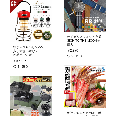
す
オメガ＆スウォッチ MIS
SION TO THE MOONを
購入
箱から取り出してみて、
純正ベルトもいいけど
￥2,970
少し大きいかな？
NATOベルトに往年の映
が感想ですが
画の様に
2
0
実際の明るさとしては、
￥5,480〜
電球色も白色も十分な明
るさが有り、枕元での読
1
0
書灯にも使えるし、もし
もの時の持ち出しにも使
え、モバイルバッテリー
としても利用出来るのは
便利だと思いますね
改善点としてはバッテリ
ー残量は一定時間で消え
てもいいかも
他社で頼んだものよりボ