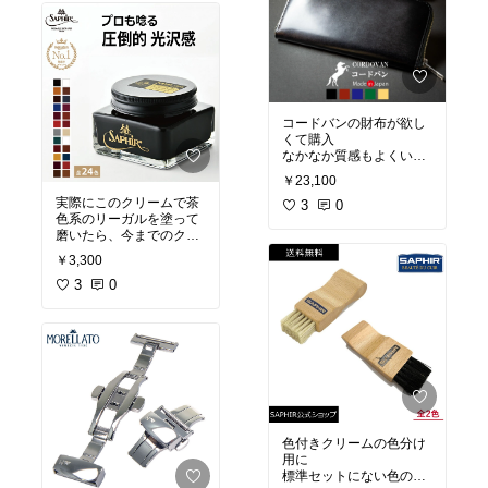
コードバンの財布が欲し
くて購入
なかなか質感もよくいい
ですね
￥23,100
革製としては軽く胸ポケ
実際にこのクリームで茶
ットに入れるのも丁度い
3
0
色系のリーガルを塗って
い
磨いたら、今までのクリ
ームよりも簡単に艶感が
ただ、革製だからある程
￥3,300
出た。
度は仕方が無いとは思う
安いクリームで十分って
3
0
けど
思ってたけど、このクリ
箱出しの時点で引っかき
ームは良い
キズみたいなのが一箇所
コレは仕方が無いんだろ
うな
色付きクリームの色分け
用に
標準セットにない色のク