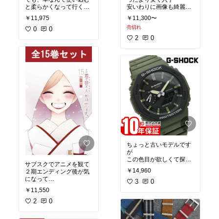
と柔らかくなって行くし
安いわりに画像も綺麗で
長い目で使って手に馴染
3年前に購入したタブレ
￥11,975
￥11,300〜
ませていくのも
ットより格段に見やすい
売切れ
革製品の楽しみ方だし
0
0
です。
何年か使い込んで行きた
基本的に動画サイトやサ
2
0
いと思います
ブスク利用なので、この
性能で十分です。
手に持った時の感じも丸
みがあって、チープ感も
しないのでいいかな
２年前に同社で子供用に
買ってよかったので、次
回私用のタブレット購入
も
こちらの会社にしまし
た。
ちょっと古いモデルです
が
この色目が欲しくて探し
サブスクでアニメを観て
ていました。
￥14,960
２期エンディング後が気
在庫有りで翌日配達は助
になって
かりました。
3
0
ついついまとめ買い
￥11,550
夏のレジャーに行く時の
面白かったですね
2
0
時計としてちょうどいい
かと
梱包も綺麗で良かったで