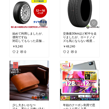
始めて利用しましたが、
交換後30kmほど町中を走
便利ですね
りましたが、ロードノイ
対応してもらった店舗さ
ズも気にならない程度の
んもしっかりと対応して
音で
￥9,240
￥48,240
もらえました
以前のエコピアより静か
2
0
に感じました。
2
0
乗り心地も変わらず、ふ
わふわ感も無いので、と
ても良いと感じました。
スタッドレスでトーヨー
タイヤが良かったので、
夏用もトーヨーに
少し大きいかな〜
年始のクーポン利用で思
でも、革なんで使い込む
ったより安く入手