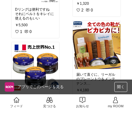
リームも購入したので、
￥1,320
その色用に購入
Dリングは便利ですね
クリームを少量取って塗
2
0
それにベルトをキレイに
布するのにいい
使えるのもいい
￥5,500
1
0
届いて直ぐに、リーガル
のプレーントウをメンテ
ナンス
アプリでこのページを見る
開く
以前からある程度はメン
￥4,180
テナンスしてきたけど、
リーガルのブラウン系の
クリーナーから順に作業
1
0
革靴に使ってキレイに艶
することで本当にキレイ
が出てよかった
になる
フィード
見つける
お知らせ
my ROOM
￥1,430
これからもこまめに使用
2
0
して行きたい