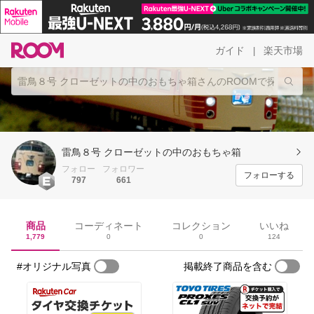
ガイド
楽天市場
|
雷鳥８号 クローゼットの中のおもちゃ箱
フォロー
フォロワー
フォローする
797
661
商品
コーディネート
コレクション
いいね
1,779
0
0
124
#オリジナル写真
掲載終了商品を含む