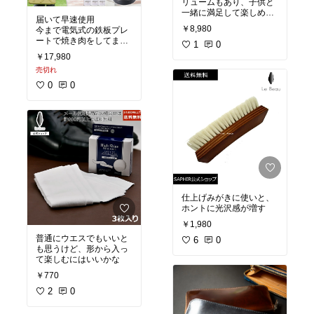
リュームもあり、子供と
一緒に満足して楽しめま
届いて早速使用
した
￥8,980
今まで電気式の鉄板プレ
ートで焼き肉をしてまし
1
0
たが、ガスは火力が違い
￥17,980
ますね
売切れ
で、キャンプや災害時に
0
0
も使えるので
有ると便利だと思いま
す。
たふ丸は少し大きいので
ジュニアで十分でした
仕上げみがきに使いと、
ホントに光沢感が増す
￥1,980
普通にウエスでもいいと
6
0
も思うけど、形から入っ
て楽しむにはいいかな
￥770
2
0