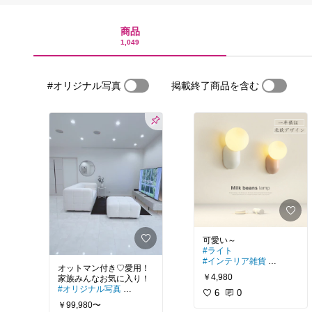
商品
1,049
#オリジナル写真
掲載終了商品を含む
#ライト
#インテリア雑貨
オットマン付き♡愛用！
#壁掛けライト
￥4,980
#ウォールライト
#オリジナル写真
6
0
#オリジナル画像
￥99,980〜
#ソファー