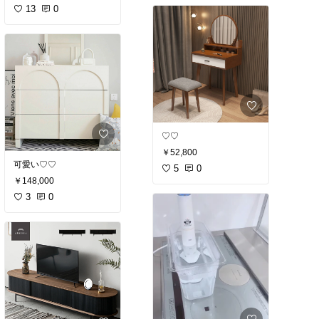
13
0
♡♡
￥52,800
可愛い♡♡
5
0
￥148,000
3
0