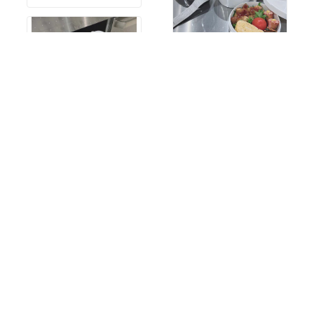
愛用中。
#オリジナル写真
￥2,963
売切れ
29
0
醤油、酒、味醂入れに愛
#オリジナル写真
#オリジナル画像
￥798
#キッチン収納
#収納
46
0
我が家のマルチポットは
#オリジナル写真