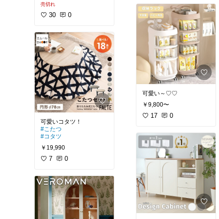
売切れ
#ソファ
30
0
可愛い～♡♡
￥9,800〜
17
0
#こたつ
#コタツ
￥19,990
7
0