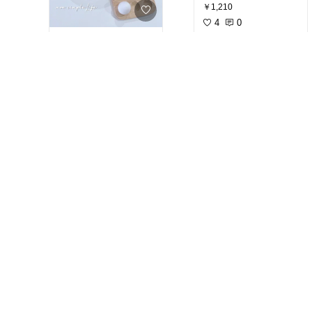
#おうちカフェ
￥1,210
4
0
愛用中。セットの中にeg
#オリジナル写真
#オリジナル画像
￥3,998〜
#フライパン
#白いフライパン
31
0
愛用中。パーツが全部取
#オリジナル写真
#キッチンの相棒
￥3,380
#オリジナル画像
22
0
#くすみカラー
が可愛
#オリジナル写真
￥3,200
#オリジナル画像
11
0