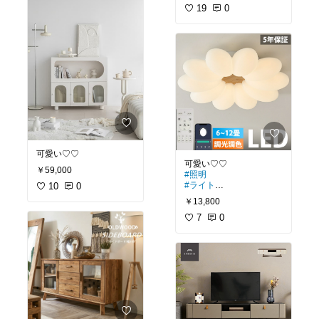
🙆‍♀️
19
0
#愛犬グッズ
#トイレトレー
#オリジナル写真
#オリジナル画像
#ペット部
#犬部
可愛い♡♡
￥59,000
#照明
#ライト
10
0
#シーリングライト
￥13,800
7
0