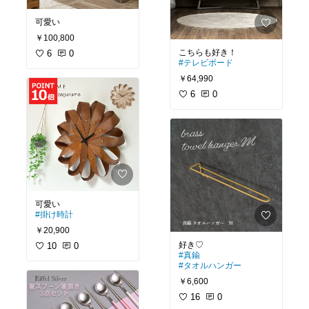
可愛い
￥100,800
6
0
#テレビボード
￥64,990
6
0
#掛け時計
￥20,900
10
0
#真鍮
#タオルハンガー
￥6,600
16
0