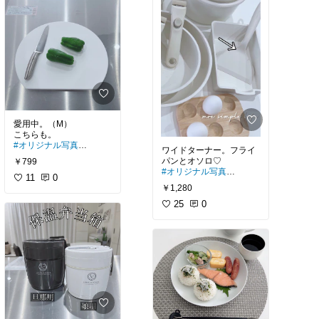
愛用中。（M）
#オリジナル写真
ワイドターナー。フライ
#オリジナル画像
￥799
#まな板
#オリジナル写真
11
0
#オリジナル画像
￥1,280
25
0