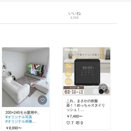
いいね
2,715
これ、まさかの炊飯
器！！めっちゃスタイリ
#炊飯器
￥7,480〜
#オリジナル写真
#オリジナル画像
7
0
#シャギーラグ
￥8,990〜
#ラグ