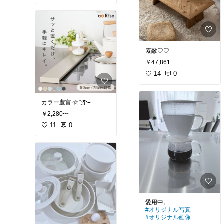
素敵♡♡
￥47,861
14
0
カラー豊富‧☆°̥࿐
￥2,280〜
11
0
#オリジナル写真
#オリジナル画像