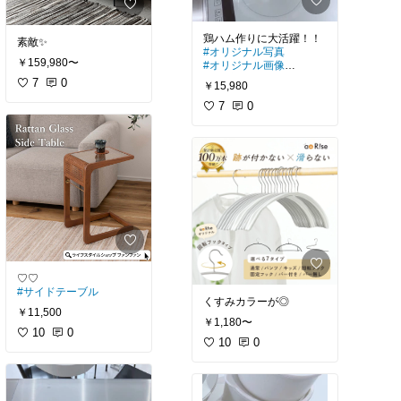
素敵✨
#オリジナル写真
￥159,980〜
#オリジナル画像
#低温調理器
7
0
￥15,980
7
0
#サイドテーブル
くすみカラーが◎
￥11,500
￥1,180〜
10
0
10
0