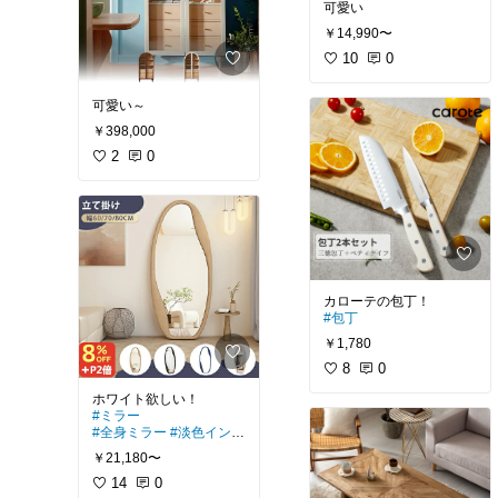
可愛い
￥14,990〜
10
0
可愛い～
￥398,000
2
0
#包丁
￥1,780
8
0
#ミラー
#全身ミラー
#淡色インテ
リア
￥21,180〜
14
0