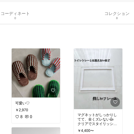
コーディネート
コレクション
0
8
可愛い♡
￥2,970
マグネットがしっかりし
8
0
てて、全くズレない👍
クリアでスタイリッシュ
なので、
￥4,400〜
インテリアの邪魔しない