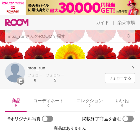
ガイド
楽天市場
|
moa_run
フォロー
フォロワー
フォローする
0
5
商品
コーディネート
コレクション
いいね
0
0
0
0
#オリジナル写真
掲載終了商品を含む
商品はありません