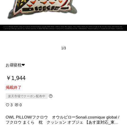
1/3
お昼寝枕❤︎
￥1,944
掲載終了
楽天市場でクーポン配布中
3
0
OWL PILLOW/フクロウ オウルピローSonali.cosmique global /
フクロウ まくら 枕 クッション オブジェ 【あす楽対応_東