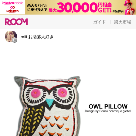
ガイド
楽天市場
|
miii お洒落大好き