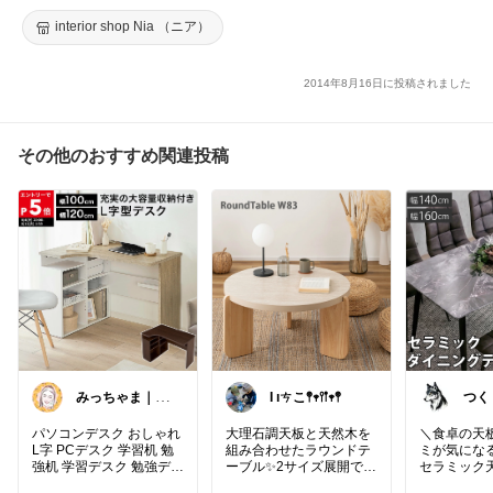
海】
interior shop Nia （ニア）
2014年8月16日に投稿されました
その他のおすすめ関連投稿
みっちゃま｜暮
Ɩ ıㄘこ𖤣𖥧𖥣𖡡𖥧𖤣
つく
らし整うお買い
な商
物🌿
商品
パソコンデスク おしゃれ
大理石調天板と天然木を
＼食卓の天
L字 PCデスク 学習机 勉
組み合わせたラウンドテ
ミが気にな
強机 学習デスク 勉強デス
ーブル✨2サイズ展開で組
セラミック
ク デスク 机 コーナーデ
み合わせてネストテーブ
択肢🍽️