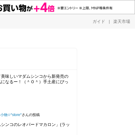
ガイド
楽天市場
|
て美味しいマダムシンコから新発売の
気になるー！（＾Ｏ＾）手土産にぴっ
✩*store*
さんの投稿
シンコのレオパードマカロン」(ラッ