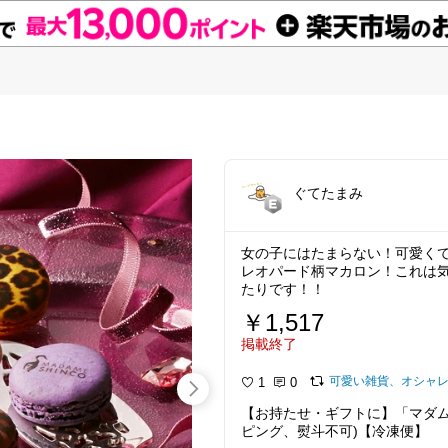
ぐてたまみ
女の子にはたまらない！可愛く
レオパード柄マカロン！これは
たりです！！
￥1,517
掲載終了
可愛い雑貨、オシャレ小物
1
0
【お持たせ・ギフトに】「マダム
ピング、熨斗不可)【冷凍便】