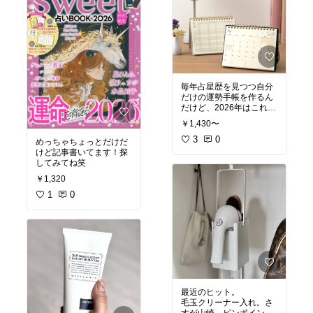
毎年占星歴を見つつ自分
だけの運勢手帳を作るん
だけど、2026年はこれを
使ってみようと思いま
￥1,430〜
す。
3
0
めっちゃちょっとだけだ
けど記事書いてます！探
してみてね笑
￥1,320
1
0
最近のヒット。
毛玉クリーナー入れ。さ