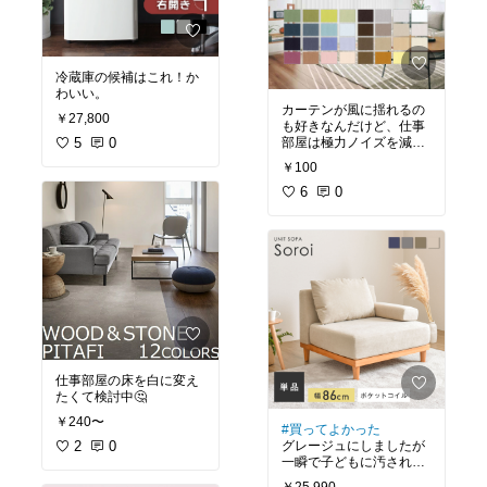
冷蔵庫の候補はこれ！か
わいい。
カーテンが風に揺れるの
￥27,800
も好きなんだけど、仕事
部屋は極力ノイズを減ら
5
0
したいのでこれにしよう
￥100
かな
6
0
仕事部屋の床を白に変え
たくて検討中🤔
￥240〜
#買ってよかった
グレージュにしましたが
2
0
一瞬で子どもに汚される
だろうからすぐにソファ