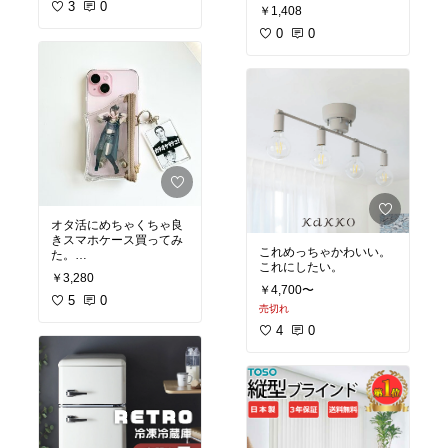
船旅だったんだけど、長
行ける。
3
0
￥1,408
男が寒いのに船のデッキ
旅行にももちろん持参。
で遊びすぎて風邪気味
0
0
めちゃくちゃ使いまし
に…毎晩使ってめちゃく
た。
ちゃ役に立ちました。
#
ほんまにこれはマスト。
セルフケア
オタ活にめちゃくちゃ良
きスマホケース買ってみ
これめっちゃかわいい。
た。
これにしたい。
ファスナーが茶色しかな
￥3,280
いので、白とかピンクと
￥4,700〜
かも出してほしいな。自
5
0
売切れ
作するしかないかしら。
4
0
キーホルダーは邪魔すぎ
てすぐはずした笑