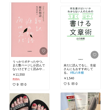
よかった
うっかりポチったやつ。
未だに読んでるし、生徒
まだ数ページしか読んで
さんにもおすすめして
ないけどすごく読みやす
る。
#私の本棚
いです。念願の源氏物語
￥11,550
読破に近づいた…ぞ…？
￥1,540
売切れ
5
0
9
0