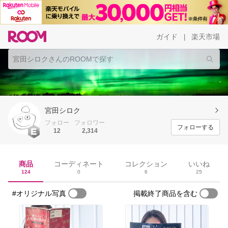
ガイド
楽天市場
|
宮田シロク
フォロー
フォロワー
フォローする
12
2,314
商品
コーディネート
コレクション
いいね
124
0
6
25
#オリジナル写真
掲載終了商品を含む