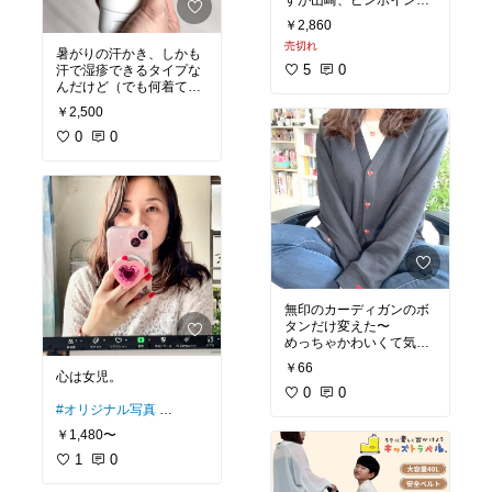
すが山崎、ピンポイント
突いてくる笑
￥2,860
毛玉クリーナーって割と
売切れ
通年使うもんな。
暑がりの汗かき、しかも
ハンディファンや自撮り
5
0
汗で湿疹できるタイプな
棒を入れるためにもうひ
んだけど（でも何着てて
とつ買おうか悩みちゅう
も涼しそうと言われ
￥2,500
る…）これ塗ると涼しい
#買ってよかった
#オリジ
通り越して痛い🥶
0
0
ナル写真
痛くなるから顔には塗ら
ないでって店員さんに言
われた笑
ちなみに公式の方が安い
#オリジナル写真
無印のカーディガンのボ
タンだけ変えた〜
めっちゃかわいくて気に
￥66
#ハンドメイド
心は女児。
0
0
#オリジナル写真
#スマホアクセサリー
￥1,480〜
1
0