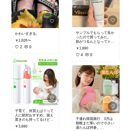
サンプルでもらって良か
かわいすぎる。
ったので買ってみた。
￥1,826〜
肌がつるんとなってトー
ンアップする！
2
0
￥1,880
日本でも買えるけど韓国
の方が安かったです。
4
0
韓国コスメでも日本と価
格が変わらないものと、
韓国の方が安いものがあ
る不思議…
子育て、何買えば？って
人に絶対おすすめ。据え
子連れ韓国旅行、3月は
置きのも持ってるけど、
朝晩まだ寒いので小さい
こちらはハンディタイプ
￥3,680
湯たんぽ持参。
なのでお出かけに持って