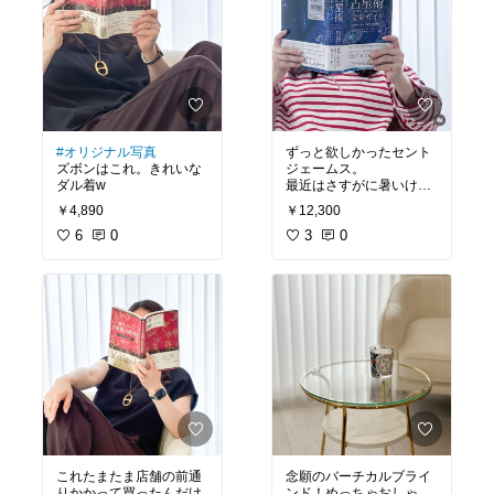
#オリジナル写真
ずっと欲しかったセント
ズボンはこれ。きれいな
ジェームス。
ダル着w
最近はさすがに暑いけ
ど、買って以来制服か？
￥4,890
￥12,300
6
0
#オリジナル写真
3
0
これたまたま店舗の前通
念願のバーチカルブライ
りかかって買ったんだけ
ンド！めっちゃおしゃ