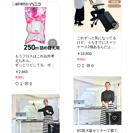
これずっと気になってる
けど、うちすでにスーツ
ケース2個あるんだよ
ね…
￥19,800
しかも子供二人だから、
もうフロスはこれ以外考
売切れ
ワンオペ旅行だと微妙か
えられん。
な？
ずっとリピしてる。ボト
2
0
でも気になるw
ルサイズと外出用に小さ
￥2,860
いの両方持ってるくら
売切れ
#買ってよかった
1
0
8/2新大阪セミナーで着て