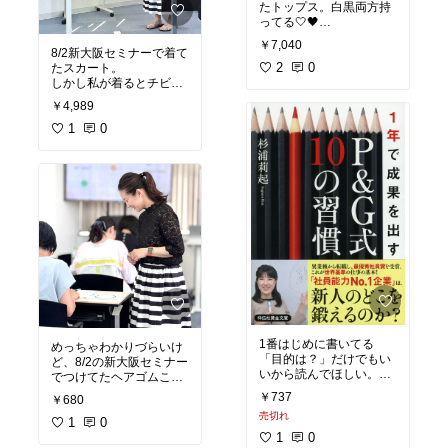
たトップス。白黒両方持
ってる🤍🖤
レースなのでけっこう涼
￥7,040
しいし、チクチクしない
8/2新大阪セミナーで着て
ので良き。
2
0
たスカート。
鑑定でもひたすらこれ着
しかし私が着るとチビの
てるので見たことある人
せいかあんま決まらんか
￥4,989
ったww
#オリジナル写真
#買って
けっこう分厚くてツルン
1
0
よかった
とした素材だったので通
年着れそう。
でも柄的にやっぱ夏感あ
#オリジナル写真
1番はじめに書いてる
めっちゃわかりづらいけ
「目的は？」だけでもい
ど、8/2の新大阪セミナー
いから読んでほしい。と
でつけてたヘアゴムこ
いうか、この考え方がで
れ。
￥737
￥680
きると仕事の大部分はう
かわいくてどれもすごく
売切れ
まくいく。
1
0
1
0
#オリジナル写真
#買って