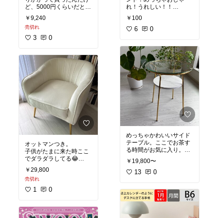
ど、5000円くらいだと思
れ！うれしい！！
ってたら違う商品の値札
これは非遮光なので、光
￥9,240
￥100
見ててレジでびっくりし
を柔らかく通してくれま
売切れ
た笑
す。
6
0
あやうく「じゃあやめま
家には遮光の分を買おう
3
0
す」って言うとこだった
か悩み中。
笑
でも形きれいだし涼しい
#オリジナル写真
#買って
し何にでも合うし、冗談
よかった
ぬきで毎日着てて色違い
買おうか悩んでる。
#オ
リジナル写真
めっちゃかわいいサイド
テーブル。ここでお茶す
オットマンつき。
る時間がお気に入り。た
子供がたまに来た時ここ
だ指紋が目立つ笑
でダラダラしてる😂
￥19,800〜
けっこう固め？で、割と
￥29,800
#オリジナル写真
13
0
長持ちしそうです！
#買ってよかった
売切れ
#オリジナル写真
#買って
1
0
よかった