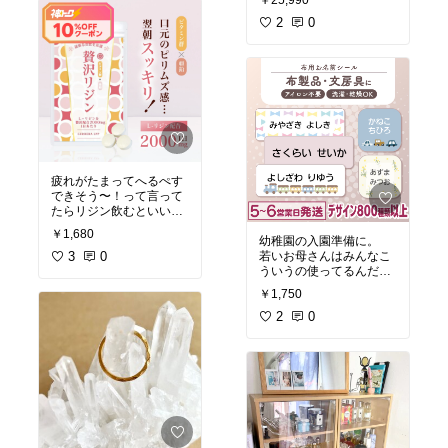
￥25,990
カバーしました😂
2
0
疲れがたまってへるぺす
できそう〜！って言って
たらリジン飲むといいで
すよとフォロワーさんが
￥1,680
幼稚園の入園準備に。
教えてくれたので早速買
若いお母さんはみんなこ
ったありがとうございま
3
0
ういうの使ってるんだろ
す！！！！
うな〜と思ってたけどい
￥1,750
ざ入園したらシールはう
ちの子だけだったwそん
2
0
な馬鹿な…