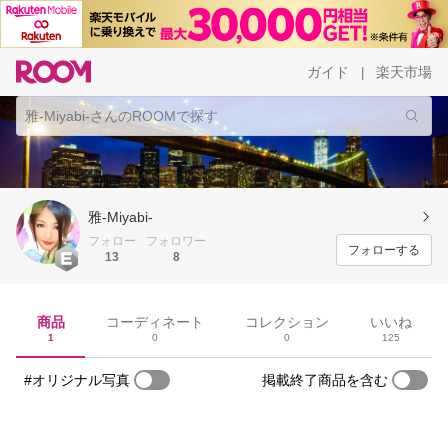
ガイド
楽天市場
|
雅-Miyabi-
フォロー
フォロワー
フォローする
13
8
商品
コーディネート
コレクション
いいね
1
0
0
125
#オリジナル写真
掲載終了商品を含む