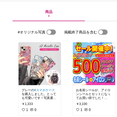
商品
4
#オリジナル写真
掲載終了商品を含む
グレーの
#スマホケース
お名前シールが、アイロ
を購入しました。とって
ンシールとセットになっ
も可愛いです！写真通り
てお買い得でした！
の色ですが、光の加減
イラストも可愛いくて、
￥1,333
￥3,100
で、グリーンっぽくも、
水色っぽくも見えるか
1
0
1
0
も。