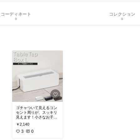
コーディネート
コレクション
0
0
ゴチャついて見えるコン
セント周りが、スッキリ
見えます！小さなお子さ
んがいるお家では、イタ
￥2,140
ズラされる心配がないの
で便利ですよ♪
3
0