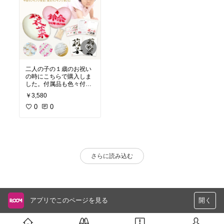
二人の子の１歳のお祝い
の時にこちらで購入しま
した。付属品も色々付け
てくれてそのまま両家の
￥3,580
お土産にも出来て良かっ
たです
0
0
お餅も美味しくてオスス
メです！
さらに読み込む
アプリでこのページを見る
開く