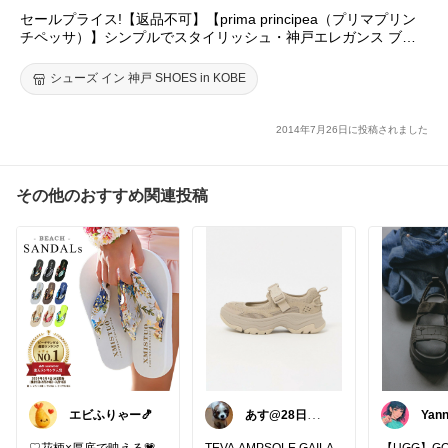
セールプライス!【返品不可】【prima principea（プリマプリン
チペッサ）】シンプルでスタイリッシュ・神戸エレガンス ブー
ティー!美脚シルエットで美しい足元へ![FOO-N-1949/1919/195
9]H9.0|ぱんぷす レディース シューズ くつ レディス 靴
シューズ イン 神戸 SHOES in KOBE
2014年7月26日に投稿されました
その他のおすすめ関連投稿
エビふりゃー🍤
あす@28日迄あ
Ya
りがとうござい
暮ら
ます🙇‍
♡花柄×厚底で映える💗
TEVA AMPSOLE GAILA
【UGG】GO