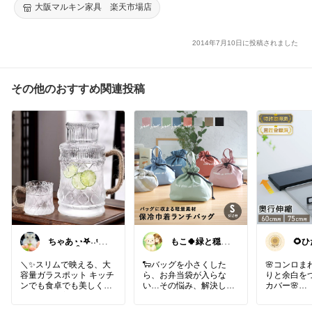
大阪マルキン家具 楽天市場店
2014年7月10日に投稿されました
その他のおすすめ関連投稿
ちゃあ◔̯◔‪𖤐˒˒ᵗʱᵃᵑ
もこ🍀緑と穏や
🌻
ᵏᵧₒᵤ
かなくらし🐑🍀
ト
♡
＼✨スリムで映える、大
🐑バッグを小さくした
🌸コンロま
容量ガラスポット キッチ
ら、お弁当袋が入らな
りと余白を
ンでも食卓でも美しく映
い…その悩み、解決しま
カバー🌸
える、機能美ピッチャー
す♡
✨／
🍀︎巾着ランチバッグ🍀︎
sakurakuの