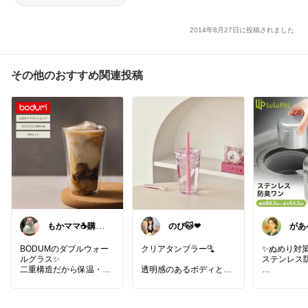
2014年8月27日に投稿されました
その他のおすすめ関連投稿
もかママ☕️購入
があ
ありがとうござ
います💕
BODUMのダブルウォー
クリアタンブラー🫗
✨ぬめり対策
ルグラス✨
ステンレス
二重構造だから保温・保
透明感のあるボディと可
冷性が高く、冷たいドリ
愛いカラーストローの組
排水口を
ンクも結露しにくいのが
み合わせが素敵⸝⸝⸝♡︎
ステンレス
うれしい♪
シンプルだからどんな時
🌿