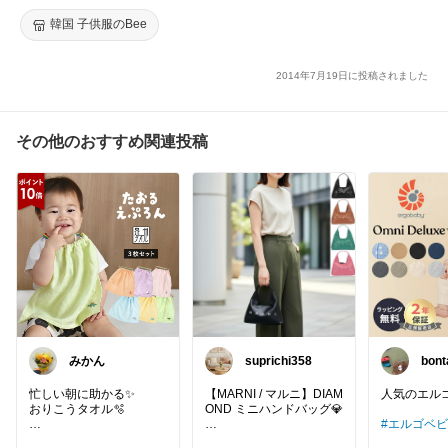
柄レインコート◇(scc00158-r-0604r)SS natural 韓国 子供服 9
0〜100cm 100〜110cm 110〜120cm キッズ用
韓国 子供服のBee
2014年7月19日に投稿されました
その他のおすすめ関連投稿
みかん
suprichi358
bon
感謝
忙しい朝に助かる✨
【MARNI / マルニ】DIAM
人気のエルゴベ
おりこうタオル🫧
OND ミニハンドバッグ💎
#エルゴベ
✔ 首にかけるだけで簡単
キッズラインだけど、シ
ブリーズ
#