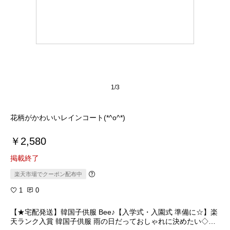
1/3
花柄がかわいいレインコート(*^o^*)
￥2,580
掲載終了
楽天市場でクーポン配布中
1
0
【★宅配発送】韓国子供服 Bee♪【入学式・入園式 準備に☆】楽
天ランク入賞 韓国子供服 雨の日だっておしゃれに決めたい◇花