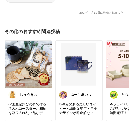
2014年7月16日に投稿されました
その他のおすすめ関連投稿
しゅうきち｜カ
ぶーこ🍇いつも
とも
フェ☕と暮らし
ありがとう😊
イパ
🍀
暮ら
🌿国産紀州ひのきで作る
✨深みのある美しいネイ
🍀フライパン
名入れコースター。和柄
ビーと繊細な星空・星座
こびりつか
を取り入れた上品なデザ
デザインが印象的なマグ
時間短縮！
インで、木の風合いと香
カップ☕️🌌
りを楽しめる一枚。名入
✅置いているだけでもイ
ꕤ*.ﾟ𓂃𓈒 𓂂𓏸𓂃
れ対応で、個包装のため
ンテリアとして映えるデ
𓂂𓂃𓈒𓂃𓈒 𓂂𓏸𓂃