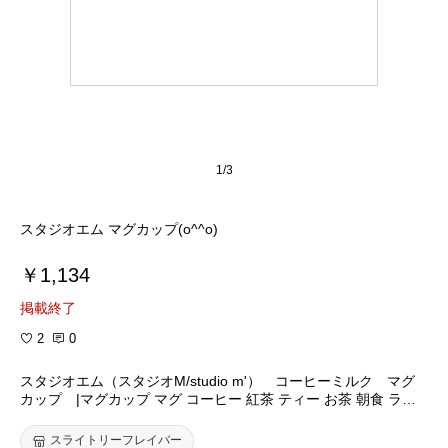
1/3
スタジオエム マグカップ(o^^o)
￥1,134
掲載終了
2
0
スタジオエム（スタジオM/studio m'） コーヒーミルク マグ
カップ |マグカップ マグ コーヒー 紅茶 ティー お茶 朝食 ラン
チ 洋食器 陶器 カラフル 【あす楽対応商品】 30-7sf7【RC
P】 【10P30May15】
スライトリーフレイバー