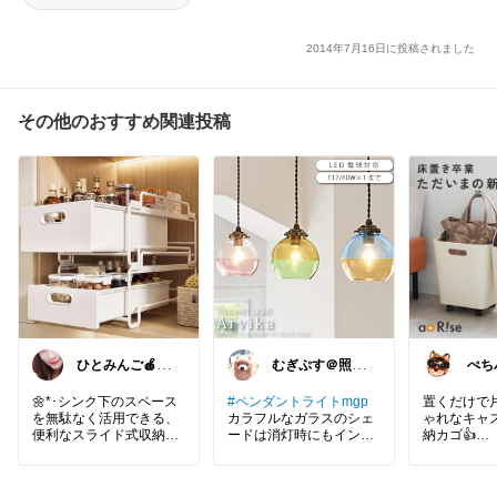
2014年7月16日に投稿されました
その他のおすすめ関連投稿
ひとみんご🍎‪イ
むぎぷす＠照明
ぺち
ンテリア雑貨
とインテリアと
eな
北欧食器
🌼*･シンク下のスペース
#ペンダントライトmgp
置くだけで
を無駄なく活用できる、
カラフルなガラスのシェ
ゃれなキャ
便利なスライド式収納ラ
ードは消灯時にもインテ
納カゴ👍
ック♪
リアのアクセントになる
スタッキング可能なので
おしゃれなペンダントラ
#ぺちパパ
収納力もアップ◎
イト。
ズまとめ✨️