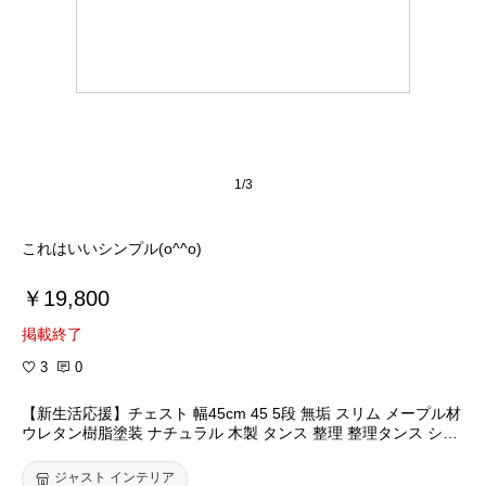
1/3
これはいいシンプル(o^^o)
￥19,800
掲載終了
3
0
【新生活応援】チェスト 幅45cm 45 5段 無垢 スリム メープル材
ウレタン樹脂塗装 ナチュラル 木製 タンス 整理 整理タンス シン
プル デザイン 収納 リビング収納 たんす 箪笥 収納家具 洋服タン
ス 洋服 衣類収納 家具通販 大川市
ジャスト インテリア