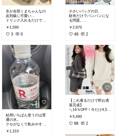
氷が全部くまちゃんなの
小さいバッグの日、
反則級に可愛い…
財布だけでパンパンにな
ドリンク入れるだけで一
る問題。
気に映える
「可愛いミニ財布」って
￥1,590
￥2,970
来客・子ども・おうちカ
だいたい使いにくいし、
フェ全部これ
3
0
「使いやすい財布」って
49
2
「どこで買ったの？」っ
だいたい可愛くない。
これ、両方ちょうどい
#ずっと欲しかった
#あっ
い。
たら便利
#一生もの
#キ
✔ 本革で安っぽく見えな
ッチンの相棒
#買って良
い
かった
✔ ミニなのに意外と入る
✔ 配色ベルトが地味すぎ
ない
気づいたら毎日これ。
#冬小物
#ファッション雑
貨
#自分へのご褒美
#主
役財布
#使いやすさ重視
【これ着るだけで即お洒
落完成】
＼16％OFF！今だけ4,59
0円〜4,990円✨／
結局いちばん使うのは普
￥5,490
秋冬新作 ニットセットア
通の水。
ップ（セーター×ショー
88
2
クセがなくて飲みやすい
トパンツ）2点セット
楽天の天然水500ml。
￥1,310
車用・外出用・備蓄用に