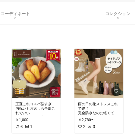
コーディネート
コレクション
0
0
正直これコスパ強すぎ
雨の日の靴ストレスこれ
内祝いもお返しも全部こ
で終了
れでいい
完全防水なのに軽くて歩
迷ったら即ポチ案件!!!
きやすい
￥1,000
￥2,780〜
クーポンで2280円は正直
#買ってよかった
6
1
#おうち
2
0
カフェ
#おうち時間充実
#厚底シューズ
#フラット