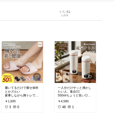
いいね
1,679
履いてるだけで痩せ体幹
一人分だけサッと沸かし
とかズルい
たい人、集合🙋‍♀️
家事しながら脚トレでき
500mlちょうど良い◎
る神スリッパ
温度調節＆保温付きで
￥1,695
￥4,580
今だけ1641円はさすがに
3
0
#寒さ対策
48
1
#オシャレ家電
#新生活
#美容
#生活雑貨
#生活家電
#キッチン家電