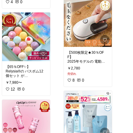
正直これ…
ちょうどいいサイズ。
4
0
✅ コーデ考えなくていい
常備しておくと安心で
✅ ゆったり楽ちん
す。
✅ 体型カバーできる
✅ なのにちゃんと可愛い
#楽天ROOM
#買ってよか
った
#天然水
#ストック必
＝最強すぎません？🥹👏
須
#オリジナル写真
#リ
ピーター
#ミネラルウォ
✔ ふんわりニットで秋冬
ーター
ずっと快適
✔ セットで着れば即お洒
落コーデ完成
【500枚限定★30％OF
✔ 別々に着回せばコーデ
F】
無限
2025年モデルの 電動毛
✔ FREEサイズでゆった
玉取り機 が
【65％OFF✨】
りリラックス✨
￥2,780
今だけお得に出てるよ〜
Relysia®の バスボム12
売切れ
🫶🧺✨
個セット が
そして今が狙い目…
8
0
ギフト価格すぎてびっく
🔥 コーヒーブラウン以外
￥7,980〜
セーター・コート・布
りしてる…🫧🛁💗
がページ内最安！ 🔥
団・ニット…
12
0
この価格で上下セットは
毛玉が気になる冬アイテ
見た目も香りもかわいい
正直バグ💸
ムが
のに、
一瞬で“新品みたい”に復
国内検査済みで安心して
✔ ワンマイル
活する神アイテム♩
使えるのが嬉しいポイン
✔ ルームウェア
ト✨
✔ 旅行
✔ 充電式＆コードレス
ラッピング無料だから
✔ ちょい外出
✔ 3段階調整で強力なの
“そのまま渡せるギフ
に生地に優しい
ト”として大人気なんだっ
全部これでいけます🫶
✔ 軽量で手が疲れにくい
て🎁♡
✔ 替刃付きで長く使える