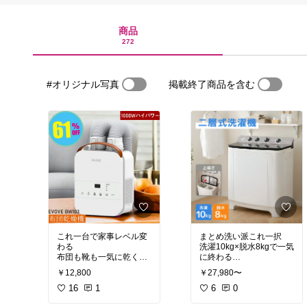
商品
272
#オリジナル写真
掲載終了商品を含む
これ一台で家事レベル変
まとめ洗い派これ一択
わる
洗濯10kg×脱水8kgで一気
布団も靴も一気に乾く神
に終わる
アイテム
時短したい人ガチで助か
￥12,800
￥27,980〜
梅雨のストレス一瞬で消
る
える
16
1
二槽式って実は最強
6
0
ダニ対策までできるの強
しっかり洗えてしっかり