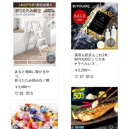
#ギフト
#手土産
#我が家
シューズ
#ブーツ
のお取り寄せ
#かわいい
#濡れない
#ス
トレスフリー
#オススメ
美容も防災もこれ1本。
BIYOUDO シリカ水
✔ラベルレス
✔国産
￥2,299〜
あると地味に助かるや
✔軟水
つ。
水は毎日使うから、ちょ
37
0
折りたたみ踏み台／脚立
✔2〜5段選べる
#我が家のお取り寄せ
#ス
￥3,480〜
✔おしゃれ
トック
#コーヒー好き
#
✔省スペース
91
5
パケ買い
#ティータイム
#リピート
#模様替え
#便利グッズ
#
地味に助かる
#折りたた
み
#おしゃれ
#オリジナル
写真