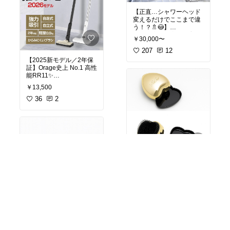
でも安心🖤
#主婦の味方
#日用品まと
【正直…シャワーヘッド
め買い
#生活必需品
#エ
変えるだけでここまで違
「なんか最近よく見
リエール
う！？🚿😳】
る！」
#買ってよかった
#ママに
朝から夜まで家事・育児
「ちょっと気になって
￥30,000〜
優しい
#生活雑貨
でバタバタして、
た！」
自分のスキンケア後回し
207
12
って人に、まさにドンピ
になりがちな主婦の皆さ
【2025新モデル／2年保
シャの商品✨
ん…
証】Orage史上 No.1 高性
これ、本当に救われます
能RR11✨
流行ってる今が買い時か
🥺✨
も☺️
￥13,500
最強クラスなのに軽い！
👇気になる人はここから
リファ ファインバブル ピ
自立＆自走で家事が一気
36
2
チェック♡
ュア
にラクになる👏
お風呂の時間が“ただのシ
#楽天ROOM
#チャコール
ャワー”から
一度使うと“戻れない”や
ウォーター
#TVで話題
#
ご褒美スキンケアタイム
つ…🤍
炭の水
#ヘルシードリン
にレベルアップした…！
強力吸引 × 軽量 × 自走式
ク
#人気商品
#買ってよ
× 自立式
かった
#ティータイム
#
✔ 毛穴の汚れがスッキリ
全部そろってこの価格は
ストック
#我が家のお取
して化粧ノリ変わる
ほんと神✨
り寄せ
#おうちカフェ
【正規品✨ReFa HEART
✔ 節水できるのに水圧や
BRUSH】
わらかい
● 2025新モデルでパワー
＼とかすだけでツヤが出
✔ 顔も身体もつるん
UP！
るってほんと…？／
✔ 頭皮ケアまでできる
￥2,970
吸引力がガチで強いの
✔ ペットにも優しい（こ
に、腕が疲れない軽さが
見た目も可愛い“ハート型
70
3
れ地味に助かる）
最高
ブラシ”が
【名入れ無料🎁お急ぎ対
地味にすごいと話題のリ
応】
ほんと、忙しい主婦こそ
● 立てて置ける自立式
ファ🩷
ReFa ハートコーム アイ
“毎日絶対使うものを良い
掃除中に「ちょっと手を