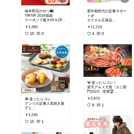
毎年即完のやつ🛍️
更年期世代の定番サポー
TIRTIR 2026福袋
ト🌿
クーポンで最大45％OFF
エクエル正規品
✨
120粒×3袋セット
￥3,360
￥11,219
✔クッション現品
✔大塚製薬
✔コンシーラー
10
0
✔先着クーポンあり
4
0
✔フィクサー付き
毎日続けるものは正規品
#底見えコスメ
#透明感
#
#健康グッズ
#セルフケア
ベストコスメ
#ナチュラ
#ダイエット
#ストレス解
ルコスメ
#美肌
消
#トレーニング
🦀 迷ったらコレ！
楽天グルメ大賞〈カニ部
門2023〉受賞🏆
刺身OKの生食用カニ✨
￥5,970
🎁 迷ったらコレ
✔️ むき身＆カット済み
アンリの定番人気焼き菓
✔️ かにしゃぶ・鍋・お刺
8
1
子と
身ぜんぶOK
香ばしいアーモンドクッ
✔️ 年末・お歳暮・ギフト
￥3,240
キーの詰め合わせ🍪
に間違いなし
✔️ 安定の美味しさ
15
1
「失敗したくないカニ 」
✔️ きちんと感のあるギフ
選ぶならコレ🦀
ト
我が家の年末候補🤍
#映