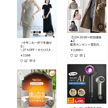
✔️ 手土産・内祝い・贈り
えグルメ
#おうち時間充
物に◎
実
#時短料理
#オリジナ
甘すぎず、誰に贈っても
ル写真
#
#ごちそう
失敗しない
王道焼き菓子ギフトです
#ティータイム
#自分への
ご褒美
#手土産
#我が家
のお取り寄せ
#おうち時
間充実
【12/4 20:00〜特別価格
🔥】
（今年これ一択で冬越せ
暖房ガンガン＝電気代こ
る）
わい😱
＼37％OFF！今だけ2,49
￥3,999〜
でも寒いのも無理…って
9円〜2,599円✨／
￥3,599
主婦さんへ。
12
1
裏起毛マキシワンピース
（選べる着丈）
12
0
これ着たら👇
暖房つけなくても生きれ
もうね…
るレベルで暖かい🔥
✅ 体型カバー
✅ あったか
✔️ 着たまま家事できる
✅ 着るだけ完成
✔️ もこもこなのに軽くて
✅ コーデ考えなくてOK
動ける
✔️ 洗えるから毎日清潔
全部これ1枚で解決😳👏
✔️ S〜6Lまでサイズ豊富
で家族分いける👨‍👩‍👧‍👦
✔ 中ふわっふわの裏起毛
✔️ グレー・ピンク・グレ
で毛布着てる感覚
ージュ・モカ全部かわい
✔ ストレートラインで細
い💗
見え錯覚レベル