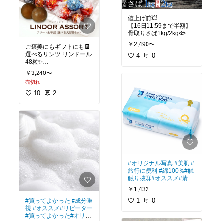
値上げ前💥
【16日11:59まで半額】
骨取りさば1kg/2kg🐟
✔骨なし✔無塩✔冷凍スト
￥2,490〜
ご褒美にもギフトにも🍫
ック最強
選べるリンツ リンドール
これ…主婦の味方すぎ
4
0
48粒✨
✔大容量600g
#時短料理
#お弁当づくり
￥3,240〜
✔個包装
#ふるさと納税
#ごちそう
売切れ
✔送料無料
#レンチン料理
これ…幸福度高すぎるや
10
2
#ティータイム
#自分への
ご褒美
#スイーツ部
#パ
ケ買い
#我が家のお取り
寄せ
#オリジナル写真
#美肌
#
旅行に便利
#綿100％
#触
触り抜群
#オススメ
#清潔
#リピート確定
￥1,432
1
0
#買ってよかった
#成分重
視
#オススメ
#リピーター
#買ってよかった
#オリジ