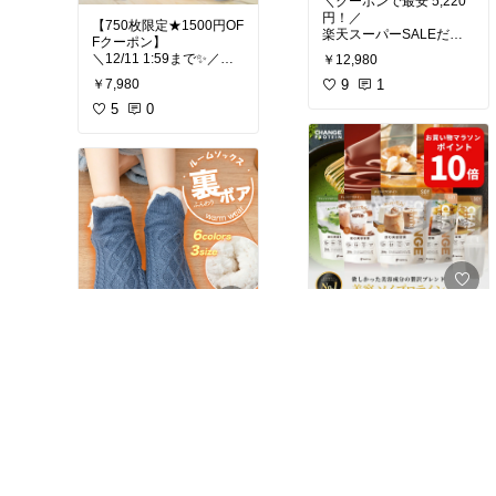
＼クーポンで最安 5,220
✔ マキシ丈×長袖で下半
円！／
#着心地重視
#ルームウェ
【750枚限定★1500円OF
身も完全防寒
楽天スーパーSALEだけ
ア
#楽してキレイ
#温活
#
Fクーポン】
✔ 6色展開で色違いスト
の特別価格✨
買ってよかった
#もこも
＼12/11 1:59まで✨／
￥12,980
ックしたくなる🖤🤍
こ
#ぬくぬく
2026年最新モデルの パ
￥7,980
今年2025年 新発売 の最
9
1
ネルヒーター が
そして何より…
新ドライヤーが…
早くもお得に登場してる
5
0
💥 クールネックがページ
まさかのこの価格でゲッ
よ〜🤍❄️
内最安！
トできるの神すぎない？
この価格でこのクオリテ
🥹💕
デスク下・足元・オフィ
ィは正直バグ💸🔥
ス・勉強机にぴったりで
✔ 楽天ランキング1位
“冷えと戦う主婦＆受験生
✔ ワンマイル
✔ 大風量 × 速乾で“本当に
の味方”って感じ…🫶
✔ ルームウェア
時短”
✔ 在宅ワーク
✔ 8億マイナスイオンで
✔ リモコン付き
✔ ちょい外出
サラサラ美髪
✔ 折りたたみ式で収納し
✔ 57℃の恒温でダメージ
やすい
全部これでいけます🙌
最小
✔ 省エネ・節電優秀
✔ 静音・軽量で腕も疲れ
✔ 遠赤外線でじんわり暖
💬「今日はもう楽した
にくい
かい
最近これ飲んでたら
い…でもだらしなく見え
✔ PSE認証で安心
「なんか肌つや良くな
たくない」
毎日使うものだからこ
【11/21限定⚠️Black Frid
✔ ワイドタイプで足全体
い？」って聞かれたやつ
そんな日にこれ着て正解
そ、
ay 20%OFF】
ぽかぽか
☺️✨
でした🫶
「髪が変わると気分も変
今年の冬は“足元あったか
￥3,888〜
わる」を実感できるやつ
最優先”でいきましょ🧦❄️
冬の足元のつらさ、これ
￥1,280
楽天1位の無添加ソイプ
71
7
▶︎ プチプラでこれは保存
🫶
1つで救われるやつ❄️
ロテインが
案件✨
美容家電なのにこの価格
このルームソックス、
138
24
一度使うともう戻れない
【最大30％OFF】でお得
▶︎ 売り切れる前に色だけ
はほんと事件レベル👏
裏ボア×超厚手×もこもこ
ってよく見る…😳
すぎる…！
でもチェック必須です👀
の3拍子そろってて
💕
気になってた人、SALE
とにかく温かい…🥺
限定クーポンがなくなる
27種の美容成分入りで