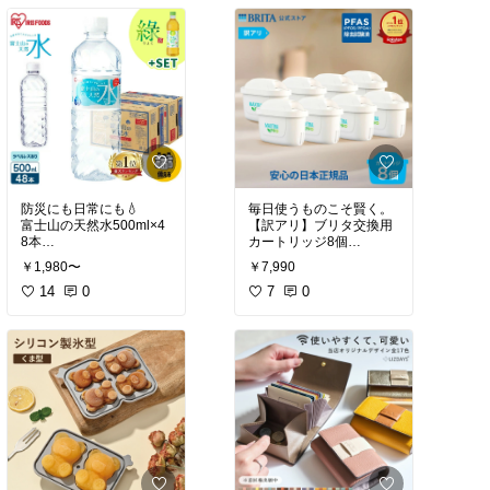
#かわいい
#オシャレ家電
#オススメ
#スリッパ
#履くだけ簡単
防災にも日常にも💧
毎日使うものこそ賢く。
富士山の天然水500ml×4
【訳アリ】ブリタ交換用
8本
カートリッジ8個
✔ラベルレス
✔日本仕様
￥1,980〜
￥7,990
✔国産
✔PFAS除去
✔備蓄OK
14
0
✔レビュー特典あり
7
0
水は多めにあって困らな
#おうち時間充実
#おうち
#パケ買い
#我が家のお取
時間充実
#おうち時間充
り寄せ
#ティータイム
#
実
#おうち時間充実
#お
コーヒー好き
#リピート
うち時間充実