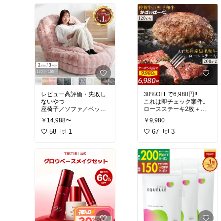
すぎ
絞れる
2本ノズルで時短×効率ア
部屋干しでも乾きやすい
ップ
の神
マット不要でラクすぎる
クーポンある今が勝ちタ
22800→8800円はバグ価
イミング
格
新生活も買い替えもこれ
母の日ギフトにも間違い
でOK
ない
迷ってるなら早めにチェ
迷ってるなら今が買い
ック!!!
時!!!
#買ってよかった
#時短家
#買ってよかった
#キッチ
事
#おうち時間充実
ン家電
#スマート家電
#
レビュー高評価・失敗し
30%OFFで6,980円‼️
乾燥対策
#湿気対策
#最
ないやつ
これは即チェック案件。
新テクノロジー
#すぐ乾
座椅子／ソファ／ベッド
ロースステーキ2枚＋
く
の3way
無添加ハンバーグ140g×6
￥14,988〜
￥9,980
ふわとろマイクロファイ
個✨
バー×18段階リクライニ
58
1
家族ごはんも、ちょっと
67
3
ングで
特別な日もこれでOK。
家事後→即回復🫠
✔ 佐賀・黒毛和牛使用
70cm省スペース／90cm
✔ 無添加で安心
来客用OK
✔ 冷凍ストックできて便
カラー選べて部屋なじみ
利
◎
石丸食肉産業のがばいば
「今日はもうこれで正
ーぐ、
お肉好きさんは一度食べ
#淡色インテリア
#シンプ
ルインテリア
#すっきり
#
#おうち時間充実
#映えグ
リビング
#おしゃれ
#ふわ
ルメ
#時短料理
#お弁当
ふわ
#オススメ
づくり
#ふるさと納税