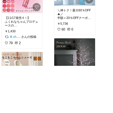
💬「ラクなのにちゃんと
✔ USB充電でどこでもO
✔ 12個セットで豪華
して見える」
K
✔ 香りがふわっと広がる
まさに大人女子の理想セ
＼神トク！最大60％OFF
✔ 小さめなのにパワーが
癒し時間
ットアップ💕
🔥／
すごい🫧
✔ ラッピング無料
半額＋20％OFFクーポン
【11/17発売💄✨】
✔ あす楽対応
▶︎ 迷ったら色違いストッ
で
ふくれなちゃんプロデュ
衣替えシーズンにもめち
✔ 65％OFFで破格すぎ
￥5,736
クも正解◎
9,560円 → 3,824円！
ースの
ゃ活躍するし、
る…😳✨
▶︎ 売り切れる前にチェッ
（11/20 20:00〜）
60
0
CipiCipi デューイフィル
お気に入りの服が長持ち
￥1,430
ク必須です👀✨
ムティントR が可愛すぎ
するのが本当に嬉しい…
母の日・誕生日・クリス
美容室専売【Q+（クオリ
る…🥺💗
さんの投稿
ꕤ choco ‧₊˚🖇️✩₊˚⊹
🤍
マス・ちょっとしたお礼
#韓国ファッション
#202
タス）】
にも
5秋冬
#休日スタイル
#ス
79
2
シャンプー＆トリートメ
つけた瞬間から“うるちゅ
500枚限定だから、見つ
絶対ハズさない万能ギフ
ポーツミックス
#お出か
ント＋詰め替え4点セッ
るフィルム膜”がぽわっと
けたら早めが安心だよ✨
ト！
けコーデ
#ママコーデ
#楽
ト。
浮いて
👇チェックはこちら♡
チンコーデ
ぷるんとオイルコーティ
「花以外でセンスいい贈
サロン帰りの指通りを“毎
ング唇 が続くタイプ𓂃ෆ
#楽天ROOM
#毛玉取り
#
り物探してる」
日のおうちケア”で再現で
衣替え準備
#買ってよか
って人に本当におすすめ
きる
✔ 透けミルキーな絶妙カ
った
#時短家電
#ニット
だよ🫶
超高評価ヘアケアが、今
ラー
ケア
#主婦の味方
#冬の
日だけ神コスパ。
✔ 塗り心地なめらか
必需品
#生活家電
#オシ
👇気になる方はこちら♡
✔ 色もち＆ツヤ長持ち
ャレ家電
#スマート家電
✔ 指通りひゅるん
✔ リボンデザインのパケ
#毛玉下さい
#楽天ROOM
#バスボム
#
【クリスマス準備🌟】
✔ ツヤ・まとまりUP
が可愛いすぎ
ギフト選び
#入浴剤
#買
＼憧れの白樺ツリーが可
✔ カラー長持ち
ってよかった
#プレゼン
愛すぎた…！／
✔ 濃密ケアなのにベタつ
そして…
ト選び
#癒し時間
#女性
かない
✨限定101 チェリーブラ
￥22,800
【マラソン最大2,000円O
への贈り物
#美容マニア
北欧デザインがおしゃれ
✔ 詰め替え付きでコスパ
ウニー（12/8発売）
FF×P5倍🔥】
#成分重視
#ベストコスメ
販売開始前
すぎる
最強
これは絶対チェックして
＼冬の定番“もこふわ”ス
#おすすめ
プレミアム ブランチツリ
38
3
ほしい大人チェリー🥺🤎
リッパが可愛すぎ／
ー（180cm）🎄✨
￥1,930
#神トク
#SALE情報
#美
冬メイクにぴったり！