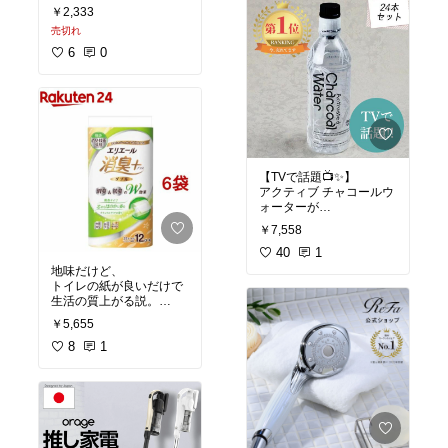
ナル写真
￥2,333
売切れ
6
0
【TVで話題📺✨】
アクティブ チャコールウ
ォーターが
ついに“ケース買い”でお
￥7,558
得に出てるよ‼️🖤💧
40
1
炭のちからでスッキリ飲
地味だけど、
みやすい、
トイレの紙が良いだけで
今めちゃくちゃ注目され
生活の質上がる説。
てるドリンク✨
￥5,655
しかも 1ケース（490ml×
✔消臭＋でニオイ気にな
24本） の大容量！
らない
8
1
✔ダブルでふわふわ
✔ 日本製で安心
✔12ロール×6袋＝当分買
✔ 炭の吸着パワーが話題
わなくていい
✔ ごくごく飲めるスッキ
リ系
重たいからネットで買う
✔ 常備飲料にぴったり
の正解すぎた😮‍💨✨
✔ 説明動画つきで初心者