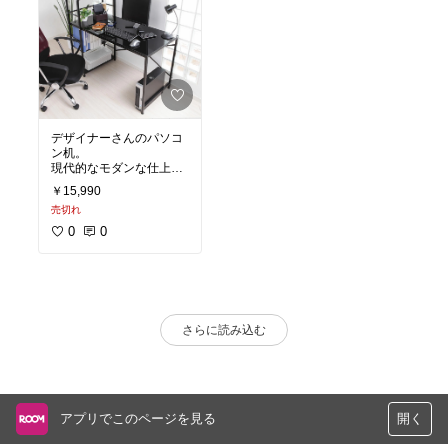
デザイナーさんのパソコ
ン机。
現代的なモダンな仕上が
り(｡>∀<｡)
￥15,990
売切れ
0
0
さらに読み込む
アプリでこのページを見る
開く