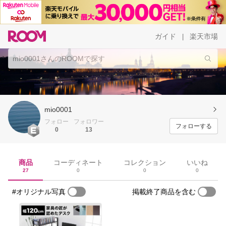
ガイド
楽天市場
|
mio0001
フォロー
フォロワー
フォローする
0
13
商品
コーディネート
コレクション
いいね
27
0
0
0
#オリジナル写真
掲載終了商品を含む