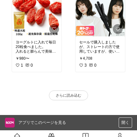
ヨーグルトに入れて毎日
セールで購入しました
20粒食べました。
が、ストレートの方で使
入れると膨らんで美味し
用していますが、使いや
い！
すくすぐに使いこなせま
￥980〜
￥4,708
そのままでもおいしく
した。とてもよかったで
て、気力が戻ってきた気
1
0
す。満足しています。
3
0
がするのでリピートしま
す。
さらに読み込む
アプリでこのページを見る
開く