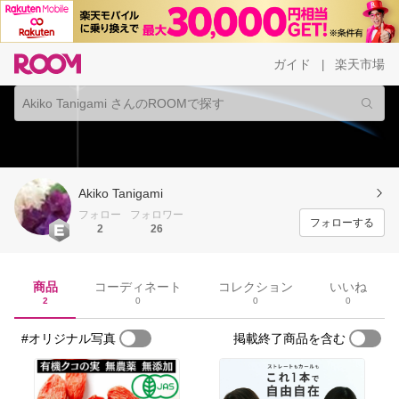
ガイド
楽天市場
|
Akiko Tanigami
フォロー
フォロワー
フォローする
2
26
商品
コーディネート
コレクション
いいね
2
0
0
0
#オリジナル写真
掲載終了商品を含む