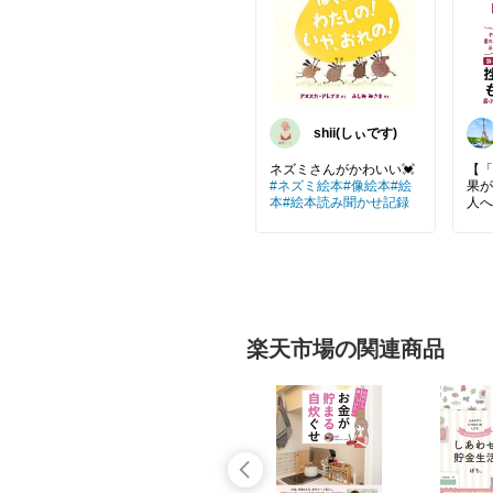
shii(しぃです)
【「
#ネズミ絵本
#像絵本
#絵
果が
本
#絵本読み聞かせ記録
人へ
資格
目標
「達
始め
てし
んか
楽天市場の関連商品
この
能や
はな
る人
人」
考え
計画
係、