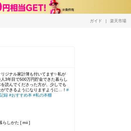
ガイド
楽天市場
|
オリジナル家計簿も付いてます✨私が
人3年目で500万円貯金できた暮らし
本を読んでくださった方が、少しでも
金ができるようになりますように…！
#
書記録
#おすすめ本
#私の本棚
かた [ mii ]