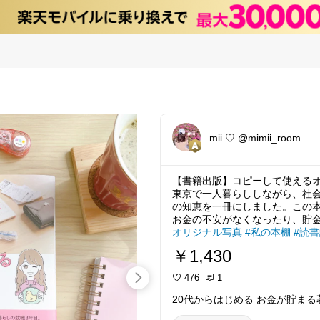
mii ♡︎ @mimii_room
【書籍出版】コピーして使える
東京で一人暮らししながら、社会
の知恵を一冊にしました。この
お金の不安がなくなったり、貯
オリジナル写真
#私の本棚
#読
￥1,430
476
1
20代からはじめる お金が貯まる暮らし