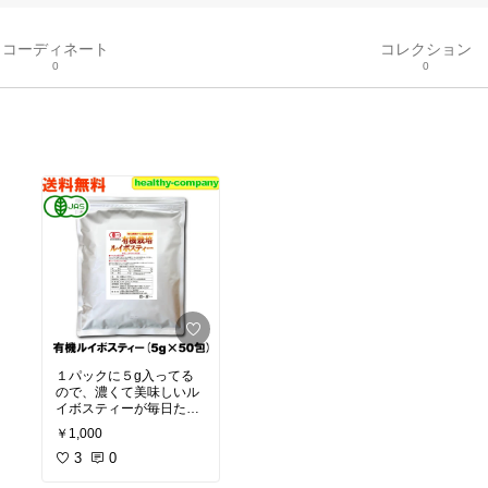
コーディネート
コレクション
0
0
１パックに５g入ってる
ので、濃くて美味しいル
イボスティーが毎日たっ
ぷりいただけます♪
￥1,000
3
0