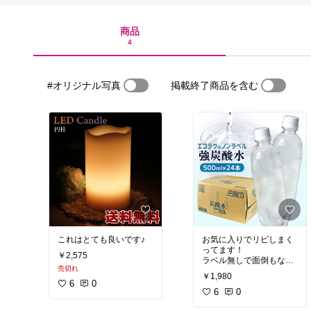
商品
4
#オリジナル写真
掲載終了商品を含む
これはとても良いです♪
お気に入りでリピしまく
ってます！
￥2,575
ラベル無しで面倒もな
売切れ
く、安いのに今まで飲ん
￥1,980
だ炭酸水の中では一番の
6
0
強炭酸水でシュワシュワ
6
0
美味しいです♪