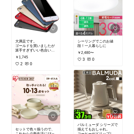
大満足です。
シーリングでこのお値
ゴールドを買いましたが
段！一人暮らしに
派手すぎずいい色合いで
￥2,480〜
した。
￥1,745
3
0
2
0
バルミューダ シリーズで
セットで色々揃うので、
揃えてもおしゃれ。
これからの新生活にぴっ
コーヒーがドリップしや