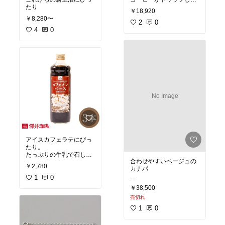
たり
すい
￥18,920
￥8,280〜
2
0
4
0
No Image
アイスカフェラテにぴっ
たり。
たっぷりの牛乳で召し上
合わせやすいベージュの
がれ
￥2,780
カナパ
1
0
素材がしっかりして使い
￥38,500
やすい
売切れ
1
0