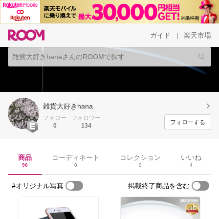
ガイド
楽天市場
|
雑貨大好きhana
フォロー
フォロワー
フォローする
0
134
商品
コーディネート
コレクション
いいね
90
0
0
4
#オリジナル写真
掲載終了商品を含む