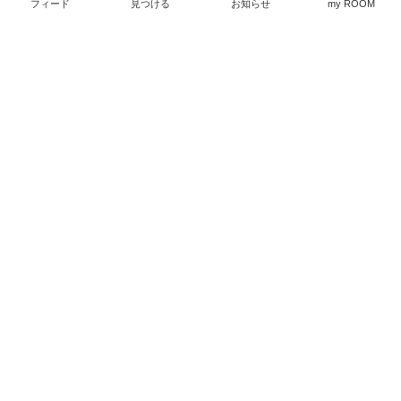
お洒落になる郵便ポスト
フィード
見つける
お知らせ
my ROOM
￥1,540〜
￥19,800
1
0
3
0
めちゃくちゃ綺麗に貼れ
るフイルム。丈夫なの
に、この値段。
￥1,200
私のおすすめ！ご飯にぴ
0
0
つたりなプチプラおかず
￥1,803
0
0