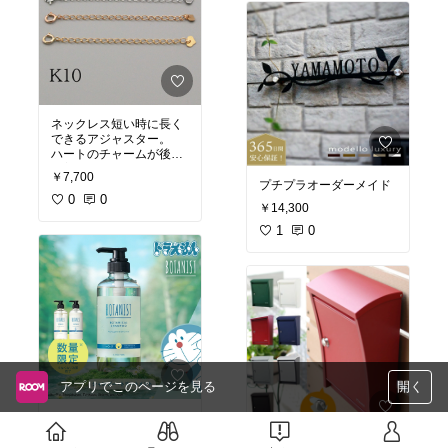
ネックレス短い時に長く
できるアジャスター。
ハートのチャームが後ろ
姿美人に
￥7,700
プチプラオーダーメイド
0
0
￥14,300
1
0
アプリでこのページを見る
開く
さわやかな愛らしいセッ
トです