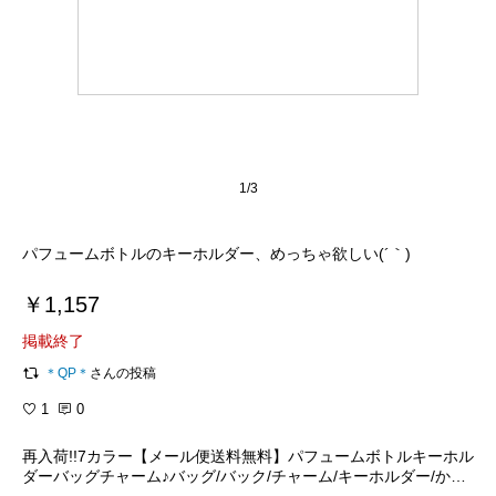
1/3
パフュームボトルのキーホルダー、めっちゃ欲しい(´｀)
￥1,157
掲載終了
＊QP＊
さんの投稿
1
0
再入荷!!7カラー【メール便送料無料】パフュームボトルキーホル
ダーバッグチャーム♪バッグ/バック/チャーム/キーホルダー/かわ
いい/レディース/バッグチャーム/ストラップ/バックチャーム/モ