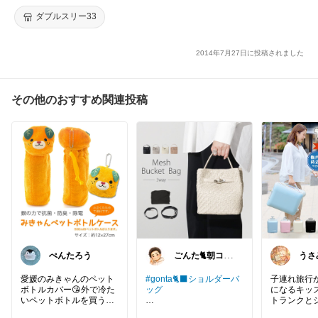
チーフ/coco/香水瓶/パフューム/NO.5/デコ/ダブルスリー/楽天/10
ダブルスリー33
P08Feb15
2014年7月27日に投稿されました
その他のおすすめ関連投稿
ぺんたろう
ごんた🐈朝コレ
うさ
🐈‍⬛
ラで
コー
愛媛のみきゃんのペット
#gonta🐈‍⬛ショルダーバ
子連れ旅行
ボトルカバー😘外で冷た
ッグ
になるキッズ
いペットボトルを買う
トランクと
と、結露でかばんの中が
oDonnaの
できる4WA