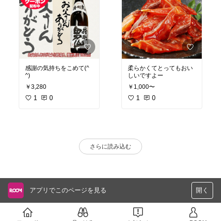
感謝の気持ちをこめて(^
柔らかくてとってもおい
^)
しいですよー
￥3,280
￥1,000〜
1
0
1
0
さらに読み込む
アプリでこのページを見る
開く