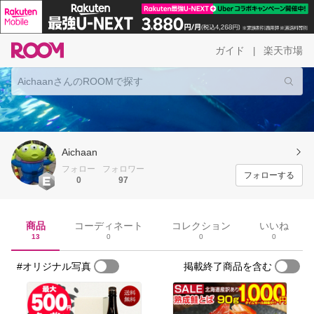
ガイド
楽天市場
|
Aichaan
フォロー
フォロワー
フォローする
0
97
商品
コーディネート
コレクション
いいね
13
0
0
0
#オリジナル写真
掲載終了商品を含む