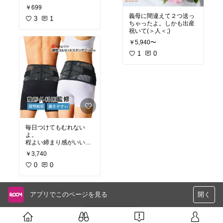
￥699
義母に間違えて２つ送っ
3
1
ちゃったよ。しかも出産
祝いて(＞人＜;)
￥5,940〜
1
0
毎日つけてもむれない
よ。
程よい締まり感がいい
よ。
￥3,740
0
0
アプリでこのページを見る
開く
さらに読み込む