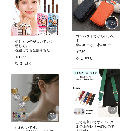
コンパクトでかわいいで
す。
少しずつ色がついていく
車のキーと、家のキーで
感じです。
いっぱいいっぱいです。
洗顔しても全部落ちたぁ
￥780
ってことはなく、少しア
￥1,399
1
0
イブロウで描けば気にな
らないくらいです。
0
0
また、買うと思う♪
とても良いです♪ バック
ルの上がレザー調なので
かわいいです。