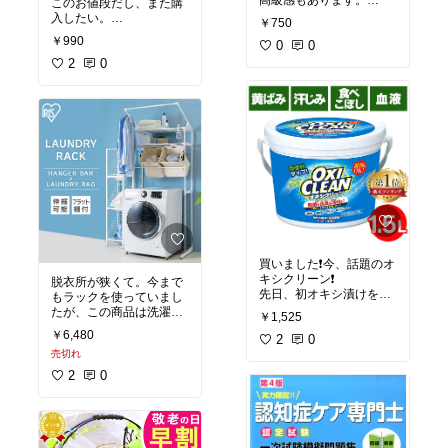
高級感もあります。
このお値段だし、また購
どんなバッグにもマッチ
入したい。
￥750
します。
金属アレルギーだけれ
￥990
どうしても女性のバッグ
0
0
ど、今のところ痒くない♪
は重くなりますが、この
2
0
ストラップに変えたら肩
への負担も少なくなりま
した❗️
#買ってよかった
#高見え
#ファッション雑貨
買いました❗️今、話題のオ
キシクリーン❗️
脱衣所が狭くて。今まで
先日、初オキシ漬けをし
もラックを使っていまし
ましたよ。
たが、この商品は洗濯カ
￥1,525
浴槽に水張って洗面器や
ゴが付いているので、今
￥6,480
ら、風呂の蓋やら…漬け
2
0
まで床に置いていたバス
て、朝まで放置٩(*˘ ³˘)۶Ꮯ
売切れ
ケットがいらなくなった
ᎻᏌ❤
分、スペースが空きまし
2
0
黒カビ、消えました❗️
た❤️
水垢も水をかけてさっと
あと、横幅が調節できる
拭いたら綺麗になくなり
ので、今まで使えていな
ました❗️
かったデッドスペースが
色物も大丈夫なので、週
なくなりました。