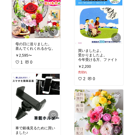
末にはお気に入りのコン
バースをオキシ漬けしま
すっ❗️
母の日に送りました。
喜んでくれくれるかな。
買いましたよ。
受かりましたよ。
￥2,595〜
今年受ける方、ファイト
1
0
￥2,200
売切れ
2
0
車で銀魂見るために買い
ました♪