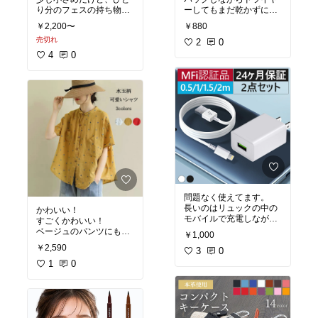
り分のフェスの持ち物な
ーしてもまだ乾かずにみ
ら充分だと思いまぁす♪
ずみずしいです。
￥2,200〜
￥880
売切れ
2
0
4
0
問題なく使えてます。
長いのはリュックの中の
かわいい！
モバイルで充電しながら
すごくかわいい！
スマホいじれるから便
ベージュのパンツにも、
￥1,000
利。
モスグリーンのパンツに
￥2,590
3
0
もどっちにも会いました(
&
#728;
1
&
0
#179;&
#728;)&
#9825;