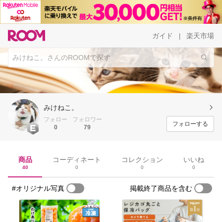
ガイド
楽天市場
|
みけねこ。
フォロー
フォロワー
フォローする
0
79
商品
コーディネート
コレクション
いいね
40
0
0
0
#オリジナル写真
掲載終了商品を含む