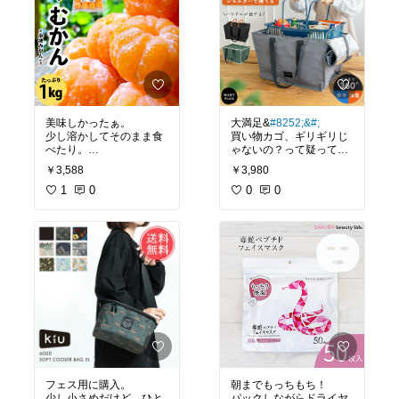
美味しかったぁ。
大満足&
#8252;&
#;
少し溶かしてそのまま食
買い物カゴ、ギリギリじ
べたり。
ゃないの？って疑ってだ
ジュース作ったり。
けど、余裕があるからす
￥3,588
￥3,980
満足。
っぽり入る！
1
0
蓋はマグネット。使わな
0
0
い時はクルクル巻いてお
けます。
車に置いておいて、カゴ
をスポッ&
#8252;&
#;保冷
剤も入りるので冷や冷や
です。
フェス用に購入。
朝までもっちもち！
少し小さめだけど、ひと
パックしながらドライヤ