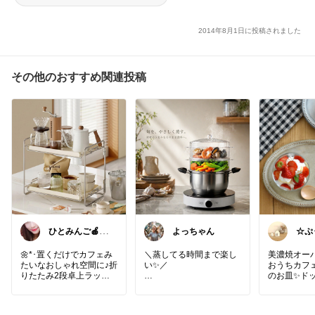
ールド 22.5cm】
2014年8月1日に投稿されました
その他のおすすめ関連投稿
ひとみんご🍎‪イ
よっちゃん
☆ぷ
ンテリア雑貨
らし
🌼*･置くだけでカフェみ
＼蒸してる時間まで楽し
美濃焼オー
たいなおしゃれ空間に♪折
い✨／
おうちカフ
りたたみ2段卓上ラック
のお皿✨ド
は、小物や化粧品、キッ
中身が見える透明せいろ
フがかわい
チンアイテムなどすっき
で、いつもの蒸し料理を
りまとめられる便利な収
もっと楽しく😊
#テーブル