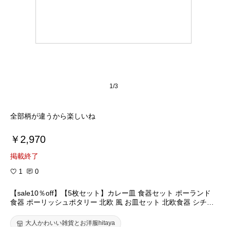
1/3
全部柄が違うから楽しいね
￥2,970
掲載終了
1
0
【sale10％off】【5枚セット】カレー皿 食器セット ポーランド
食器 ポーリッシュポタリー 北欧 風 お皿セット 北欧食器 シチュ
ー皿 丸皿 おしゃれ かわいい 東欧 プレゼント ギフト 内祝い 結
婚祝い 出産祝い 結婚式 引き出物 電子レンジ対応【ポタリーフィ
大人かわいい雑貨とお洋服hitaya