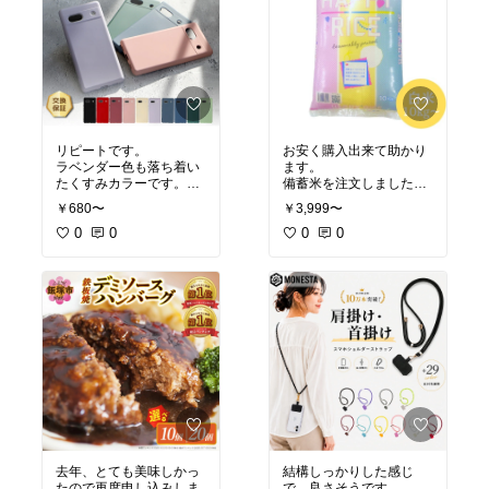
リピートです。
お安く購入出来て助かり
ラベンダー色も落ち着い
ます。
たくすみカラーです。
備蓄米を注文しました
手触りもサラサラで気に
が、何時入荷になるか不
￥680〜
￥3,999〜
入ってますが、汚れが付
明らしく、こちらを購入
きやすいのだけが、残念
0
0
しました。
0
0
ですね。
早めに届いて良かったで
でも、お値段もリーズナ
す。
ブルなので、色違いで購
まだ食べては無いので楽
入して着せ替えしていま
しみにしておきます。
す。
去年、とても美味しかっ
結構しっかりした感じ
たので再度申し込みしま
で、良さそうです。