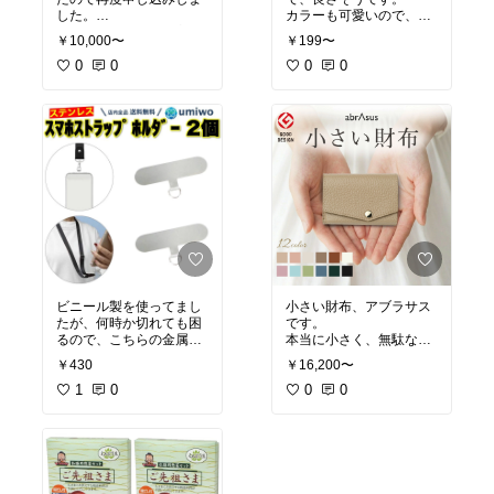
した。
カラーも可愛いので、色
お弁当おかずにも重宝し
違いで買って付け替えて
￥10,000〜
￥199〜
ました。
も良いかも。
また、楽しみにしていま
0
0
発送も早く、お値段もリ
0
0
す。
ーズナブルで使いやすそ
うです。
ビニール製を使ってまし
小さい財布、アブラサス
たが、何時か切れても困
です。
るので、こちらの金属製
本当に小さく、無駄なレ
があるのを見つけ購入し
シートやポイントカー
￥430
￥16,200〜
ました。
ド、カード等を貯め置く
丈夫で耐久性有りそう
1
0
事が出来ないので、使う
0
0
で、2個入っており、ま
カードを厳選し、かえっ
た付けたまま充電出来る
てポイント貯まりまし
ので、良かったです。
た。
場所も取らずキャッシュ
レスにピッタリのお財布