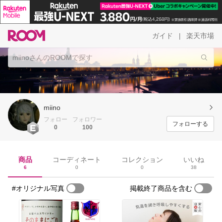
ガイド
楽天市場
|
miino
フォロー
フォロワー
フォローする
0
100
商品
コーディネート
コレクション
いいね
6
0
0
38
#オリジナル写真
掲載終了商品を含む