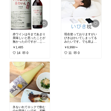
赤ワインは今まであまり
現在使っておりますがい
美味しいと思ったことが
びきはかいてしまってる
無かったのですが…これ
みたいです。でも前より
を飲んで考えが変わりま
酷くはないそうです。使
￥1,485
￥6,998〜
した！美味しいです！
ってて嫌な感じも無いの
14
0
で、リピートします。
11
0
氷をいれてロックで飲む
のが美味しいです。炭酸