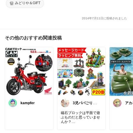
ベイザメをリアルに再現したユニークなフロートです。
みどりや＆GIFT
2014年7月11日に投稿されました
その他のおすすめ関連投稿
kampfer
3児パパごりら
アカネ
｜家族で役立つ
入あ
ROOM
磁石ブロックは平面で遊
ぶものだと思っていませ
んか？
このキューブは反発がな
く全方向でカチッとくっ