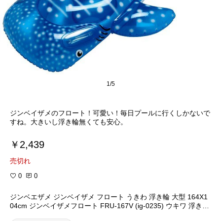
1/5
ジンベイザメのフロート！可愛い！毎日プールに行くしかないで
すね。大きいし浮き輪無くても安心。
￥2,439
売切れ
0
0
ジンベエザメ ジンベイザメ フロート うきわ 浮き輪 大型 164X1
04cm ジンベイザメフロート FRU-167V (ig-0235) ウキワ 浮き具
海水浴 旅行 夏休み 海 プール 水族館で大人気のあの巨大なジン