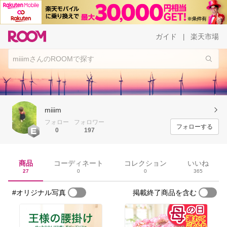
ガイド
楽天市場
|
miiim
フォロー
フォロワー
フォローする
0
197
商品
コーディネート
コレクション
いいね
27
0
0
365
#オリジナル写真
掲載終了商品を含む