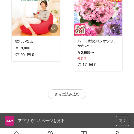
欲しいなぁ
ハート型のバンマツリ、
かわいい
￥19,800
￥2,999〜
20
0
売切れ
17
0
さらに読み込む
アプリでこのページを見る
開く