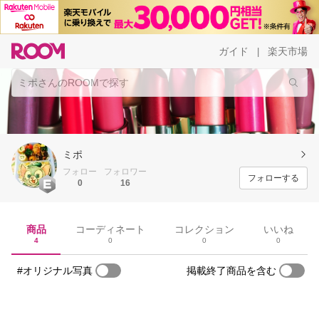
ガイド
楽天市場
|
ミポ
フォロー
フォロワー
フォローする
0
16
商品
コーディネート
コレクション
いいね
4
0
0
0
#オリジナル写真
掲載終了商品を含む