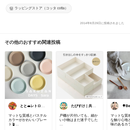
ラッピングストア（コッタ cotta）
2014年8月29日に投稿されました
その他のおすすめ関連投稿
とと🐢レトロポ
たびすけ｜共働
🌳B
ップとキッチン
きママの時短キ
らし
雑貨👒
ッチン
マットな質感とパステル
戸棚が片付いても、細か
マットな質
カラーがかわいいプレー
い小物はまだ迷子でした
な触り心地
ト🪴
味のあるカ
デザートや取り皿にぴっ
戸棚のケースを揃えても
FOGプレー