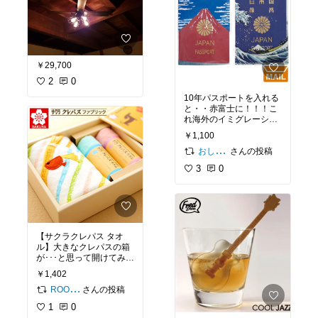
￥29,700
2
0
10年パスポートを入れる
と・・赤富士に！！！こ
れ海外のイミグレーショ
ンで出したい！旅グッズ
￥1,100
さんの投稿
おしゃれ迷子ママ
3
0
【サクラクレパス タオ
ル】大きなクレパスの箱
が･･･と思って開けてみる
と、クレパスの様なタオ
￥1,402
ルが入っています。お子
様がいるご家庭はもちろ
さんの投稿
ROOM編集部
ん、大人の方も思わず懐
1
0
かしさで笑顔になれる、