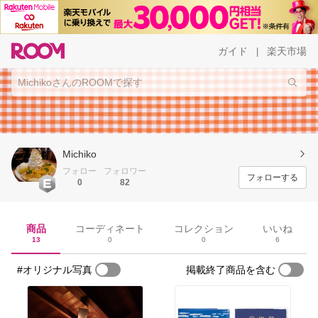
ガイド
楽天市場
|
Michiko
フォロー
フォロワー
フォローする
0
82
商品
コーディネート
コレクション
いいね
13
0
0
6
#オリジナル写真
掲載終了商品を含む