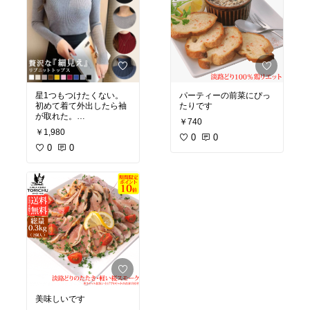
星1つもつけたくない。
パーティーの前菜にぴっ
初めて着て外出したら袖
たりです
が取れた。
￥740
粗悪品すぎる。
￥1,980
0
0
0
0
美味しいです