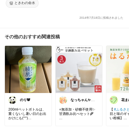
ときわの命水
2014年7月18日に投稿されました
その他のおすすめ関連投稿
のり🐼
なっちゃん✨い
花ま
つもありがとう
😊✨
200mlペットボトルは、
⭐️無添加・砂糖不使用✨
【
#ふるさ
重くないし暑い日のお出
甘酒飲み比べセット🌾
目と味のギ
かけにも(^^)
い柑橘】
国産米と麹で作られたや
黄色くて見
お客様にお出しするのも
さしい甘酒飲み比べセッ
そうな「は