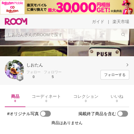
ガイド
楽天市場
|
しおたん
フォロー
フォロワー
フォローする
0
5
商品
コーディネート
コレクション
いいね
0
0
0
0
#オリジナル写真
掲載終了商品を含む
商品はありません