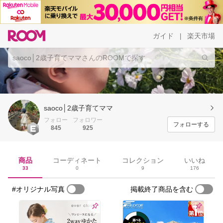
ガイド
楽天市場
|
saoco│2歳子育てママ
フォロー
フォロワー
フォローする
845
925
商品
コーディネート
コレクション
いいね
33
0
9
176
#オリジナル写真
掲載終了商品を含む