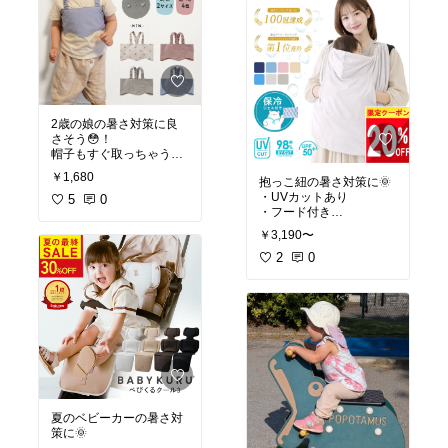
サイズ感でした。
#夏
#暑さ対策
#紫外線対
子どもとのお出かけで
策
#キッズ帽子
は、日傘がなかなかさせ
ないので日傘代わりにも
ピッタリ🙆
水遊び場でも日傘が使え
2歳の娘の暑さ対策に良
ないところがあったの
さそう😳！
で、この帽子があって助
帽子もすぐ取っちゃう
かった〜
し、クールリングはまだ
￥1,680
抱っこ紐の暑さ対策に🌞
早いみたいだから、何か
ただちょっと、冒険家み
・UVカットあり
ないかと探したら「保冷
5
0
たいと夫に言われました
・フード付き
ベスト」がありました🙌
（笑）😂
・保冷剤も、ハンディー
確かに。
￥3,190〜
ファンも入れられる
脇に保冷剤を入れられる
2
0
し、マジックテープで装
#夏
#暑さ対策
#親子コー
赤ちゃんと密着する抱っ
着も楽そうなのもポイン
デ
#夏小物
#紫外線対策
こ紐は、赤ちゃんもママ
ト！
も暑くて大変💦
お熱の時も使えるのが良
これがあると、少しお出
いですね✨
かけが楽になります☺️✨
#夏
#暑さ対策
#2歳
#保冷
わが家は、抱っこ紐と、
ベスト
ベビーカーで活躍しまし
た！
夏のベビーカーの暑さ対
#夏
#暑さ対策
#抱っこ紐
#
策に🌞
ベビーカー
#ママに優し