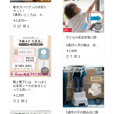
以前よりも部屋が綺麗に
100均より値段はするけ
保たれるようになった気
吸水力バツグンの水切り
ど、払う価値がある商品
がしてます😌
マット！
だと思う🥰
1番良いところは、カビ
掃除のストレス、ちょこ
ないところ✨
っと気になることを変え
￥1,870〜
ズボラで、しきっぱなし
るだけで、快適さが変わ
にして、何枚もカビさせ
17
1
りました！
ていた経験からして、こ
#買ってよかった
#生活家
の水切りマットは凄い😳
電
#便利家電
子どもの安全対策に🙆
ネットに入れれば洗濯で
#買ってよかった
#リビン
1歳10ヶ月の娘は、自力
きるのも、衛生的🙆
グ
#快適
で鍵を開けられて、ドア
うちには4枚、常備して
￥1,000
も開閉できてしまう🤦
ます。
かなり危なかった💦
7
1
毎度叱るのも、注意する
#あったら便利
#ずっ
のも、目を光らせておく
と欲しかった
#水切り
のも凄く疲れる…🫠
このストッパーが来てか
らは、そんな悩みから解
靴と靴下には、やっぱり
放されました！
お名前シールがあるとと
ストッパー自体はマステ
っても良い✨
をつけてから、装着する
タグが付いてる服やズボ
ので、のちのち外すとき
￥1,200
ンは、お名前スタンプや
に跡が残らなくて良き◎
ネームペンでいけるんだ
1
1
けど、
靴下はスタンプしてて
#安全対策
#ストッパー
#
1歳半の子の踏み台に購
も、すぐに薄くなっちゃ
ママお役立ち