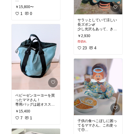
い
頭から背中、足まで風を
￥15,800〜
送ってくれるから、赤ち
ゃんも快適に過ごせる🙆
1
0
わが家はベビーカーと、
サラッとしていて涼しい
チャイルドシート両方で
長ズボン🌿
活躍しました！
少し光沢もあって、きれ
いです✨
#夏
#暑さ対策
#赤ちゃん
#
￥2,930
ベビー
売切れ
夏の暑い時期に大活躍し
てくれました！
23
4
暑いから涼しいズボンが
いいけど、半ズボンだと
転んだとき怪我するし…
という悩みを解決してく
れます☺️
身長80cm,大きめの体格
の娘は、100cm履いてち
ょうど良かったです。
足首の部分にゴムがしっ
ベビーゼンヨーヨーを買
かりあります。
ったママさん！
専用バッグは超オススメ
到着まで2週間弱かかる
です✨
ので、欲しい人は早めに
￥15,400
動いたほうが、着せたい
大容量＆丈夫！
7
1
タイミングに合います
子供の食べこぼしに困っ
買い物の重い荷物も楽ち
よ！
てるママさん、これ使っ
んになって、肩を痛める
こともない！