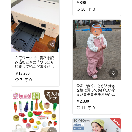
#オリジナル写真
かさばる冬のコートも小
￥890
#オリジナル写真
#ママに
3枚買うと、1枚プレゼン
物も、ここに入れちゃえ
優しい
#着心地重視
#暑
トっというのもお得✨🌟
20
0
ばOK🙆
さ対策
ポケットが上の方に付い
てるから、ポケットがテ
#オリジナル写真
#ベビー
ーブルとの隙間に挟まっ
ゼンヨーヨー
#専用バッ
て、食べこぼしをキャッ
グ
#ベビーカー
チしてくれないってこと
がないです！
以前はもったいないくら
いこぼしてちゃったんだ
けど、このエプロンに変
在宅ワークで、資料を読
えてから床にこぼす量が
み込むときに「やっぱり
減りました🌸
印刷して読んだほうが速
い！」と気付き購入
￥17,980
買ってよかった🥺
7
0
#子育て
#食事
#食べこぼ
明らかに効率上がって、
公園で歩くことが大好き
し防止
疲れなくなりました。
な娘に買ってあげたい🥺
まだヨチヨチ歩きだか
自動で両面刷りしてくれ
ら、尻もちついたり、砂
￥2,880
るタイプが最強！
にダイブしたりやりたい
アプリでいろいろ駆使す
放題🤣
11
0
れば、子供とできるクラ
服が砂だらけになって困
フトワークなんかも印刷
ってた💦
できるみたい✨
プレイウェアがあればそ
家庭用にも1台あると何
の悩みから開放されそう