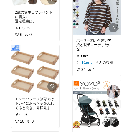
かと便利で助かってま
す！
特にコレは
もうコンビニ行かないぞ
・1歳前から4歳まで長く
2歳の誕生日プレゼント
着れる
に購入✨
・撥水加工でレインウェ
選定理由は、
#在宅ワーク
#仕事
#仕事
アにもなる
・デザインが可愛い
効率化
￥10,208
・お洒落な見た目で、公
・マジックテープで切っ
園で遊んでそのまま買い
た感がある
6
0
物に行ってもOK
・いろんな種類の野菜と
ボーダー柄が可愛い❤
・前ファスナーで着せや
果物が切れる
娘と親子コーデしたい
すい
な〜
ただミニ食材というだけ
パパも着れるみたいだ
買い替えなくていいのは
￥998〜
あって、大人からすると
し、色も可愛いから、
お金的にも、労力的にも
ちょっと小さめ。子ども
秋〜冬にかけてみんなで
さんの投稿
Ruu☆ ありがとうございます(^-^)
楽でいいね
の手にはちょうど良さそ
揃えてお出かけしたい☺️
---------
34
1
うだけど、口に入れられ
✨
（追記）１歳3ヶ月の娘
るとヒヤヒヤ💦
にオートミールとローズ
2歳になって大分食べる
ピンクの2着購入しまし
ものと食べないものがわ
た！
かってきましたが、気を
#キッズコーデ
#親子コ
77cm,11.5kgと体格の良
つけながら遊ばせてます
ーデ
い子が着ています（笑）
🫡
モンテッソーリ教育では
裾にしっかりゴムがある
トレイにおもちゃを入れ
ので引きずることもな
てると聞き、見様見まね
く、転ばず安心☺️
で取り入れてみました！
躊躇なく水たまりに入っ
#お買い物メモ
#誕生日プ
￥2,598
（形から入るタイプ）
ていっても、このプレイ
レゼント
#プレゼント
#
20
0
ウェアのお陰でズボンも
大人も楽しめる
細かいおもちゃやパーツ
上着も濡れませんでした
の多いおもちゃを入れて
（流石に靴下はやられ