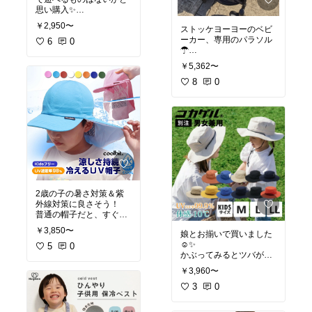
#夏
#おうちプール
#水遊
思い購入✨
び
#暑さ対策
#アウトドア
届いた日からすぐに遊ん
#グランピング
#大人も楽
￥2,950〜
ストッケヨーヨーのベビ
でくれました！
しめる
ーカー、専用のパラソル
まだボタンやバックルが
6
0
☂
難しかったりするけど、
日除け用だけど、撥水す
徐々に器用になっていく
￥5,362〜
るので小雨程度ならよく
んだろうなー☺️🌟
使ってます！
8
0
角度によっては、日差し
他のビジーボードはマジ
が眩しくなっちゃうけ
ックテープが多めだった
ど、風が通って熱がこも
けど、貼って剥がす以外
らないのが🙆
にもいろんな動作が楽し
めて手先が器用になりそ
#ストッケヨーヨー
#パラ
うだなと感じました🙆
ソル
#暑さ対策
#夏
#オリ
ジナル写真
旅行や帰省のときのおも
ちゃに最適✨
2歳の子の暑さ対策＆紫
外線対策に良さそう！
#お買い物メモ
＃モンテ
普通の帽子だと、すぐに
ッソーリ教育＃ビジーボ
取っちゃうんだけど、
ード＃2歳3ヶ月
￥3,850〜
娘とお揃いで買いました
この帽子なら、水に濡ら
☺️✨
して冷たいから被ってて
5
0
かぶってみるとツバが広
くれるかも😳
くて、確かに木陰のよう
￥3,960〜
に涼しい🍃
ただ、2歳半には少し大
3
0
きのかな🤔
２歳半だと、キッズでも
おすすめの年齢は、3-10
ちょっと大きいくらいの
歳だそうです🙆