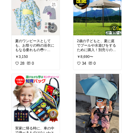
夏のワンピースとして
2歳の子どもと、夏に庭
も、お祭りの時の浴衣に
でプールや水遊びをする
もなる優れもの😳✨
ために購入！別売りのサ
浴衣買おうかな？と思っ
イドシートも、日除けで
￥3,150
￥8,690〜
ても、着る機会があんま
2枚買いました！
りないし⋯って買えずに
28
0
34
0
いたけど、これだったら
最近の夏は、水遊びのた
普段着にもなるから良い
めに出かけるのも大変な
かも！
暑さ💦
なので、おうちプール
柄も素材も涼しそう〜
（水遊び）を充実させ
て、外出しない計画をた
#夏
#浴衣
#ワンピース
#2
ててます！
way
お庭は狭いので、ギリギ
リ入る大きさです🫡
将来的には、バーベキュ
ーやグランピングとかに
も使えたら良いな🌻
実家に帰る時に、車の中
で遊べるものはないかと