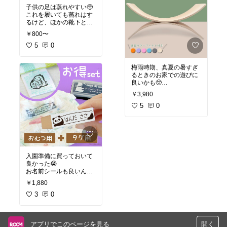
組立も女性ひとりで難な
#在宅ワーク
子供の足は蒸れやすい🥺
くできたし、お値段もそ
これを履いても蒸れはす
こそこ。作業スペースも
るけど、ほかの靴下と比
増えて仕事がやりやすく
べると断然涼しそう！
なったよ🥺
￥800〜
メッシュ素材だとすぐだ
5
0
集中力を上げて、在宅ワ
めになりそうって思って
ークを快適にしたい人に
たけど、買って2週間ガ
ピッタリ！
梅雨時期、真夏の暑すぎ
ンガン洗濯しても今のと
るときのお家での遊びに
ころ大丈夫🙆
良いかも🥺
#在宅ワーク
#パソコン作
1歳半を過ぎて体力がつ
ガラも可愛くておすすめ
業
#インテリア雑貨
#模様
￥3,980
いてきたから、休日に公
♥
替え
#ナチュラルインテ
園いかないと夜なかなか
5
0
リア
寝てくれない…。
＃夏
#暑さ対策
#蒸れ対策
子供にはたくさん歩い
#着心地重視
#キッズコー
て、運動して健康に育っ
デ
てほしい☺️
入園準備に買っておいて
子供の体力消費、運動不
良かった😭
足解消になりそう！
お名前シールも良いんだ
ママの運動不足にもいい
けど、季節ごとに増える
かも…！？
￥1,880
服、ズボン、靴下ですぐ
になくなっちゃう💦
3
0
#大人も楽しめる
#プレゼ
洗濯したら剥がれちゃっ
ント
＃夏
#おうち時間＃
たことも…
お家遊び＃室内遊具
アプリでこのページを見る
開く
スタンプなら一度買って