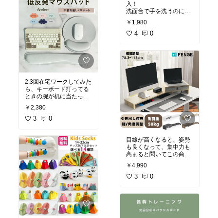
入！
って名前が見えなくなる
洗面台で手を洗うのにピ
💦
ッタリでした☺️
ネームペンで書くのも滲
￥1,980
最初はひとりで登るのも
んだり、可愛くなくてイ
難しそうだったけど、手
4
0
ヤ！
を持って数回手伝った
ら、その後は自分で登れ
シールならそこがカバー
るようになってた。
されて良き☺️
こちらのシールは絵が可
滑り止めも付いてるから
愛くて、毎回届くたびに
少し安心！
ほっこりします。
2,3回在宅ワークしてみた
ら、キーボード打ってる
水やシャワーが大好きな
ときの腕が机に当たって
娘は、朝から踏み台に乗
#入園準備
#保育園
#幼稚
痛い😭
って3回も手を洗ったよ
園
#お名前シール
￥2,380
笑🤣
これ使ってみたら、腕の
3
0
痛みが軽減されたよ😃
保育園から帰ってきたあ
カラーも豊富で可愛い色
との、手洗いの習慣づけ
目線が高くなると、姿勢
ばっかり！
にも良き✨
も良くなって、集中力も
仕事のモチベも上がる
今後、トイレでも使えそ
高まると聞いてこの商品
よ！
うと思ってます！
を買ったらとっても良か
夏涼しくしたかったか
￥4,990
った！
ら、爽やかグリーンを選
#キッズ
#キッズアイテム
3
0
びました🌿
#お手伝い
私は高さがある方にノー
トパソコンを置いて、Blu
etoothのキーボードを使
#PCアクセサリー
#便利
って作業してます😌
グッズ
#仕事効率化
#あ
ったら便利
#テレワーク