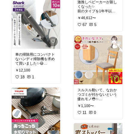
激推しベビーカーが新し
おくのに重宝してます✨
た）
くなった✨
🌟
前のタイプを1年半以
おもちゃ棚がキレイにな
上、ほぼ毎日使っている
りました☺️
#着心地重視
#楽天スーパ
￥46,612〜
ヘビユーザーです💪
ーセール
#1歳
#お外遊び
#
67
5
思ったより小ぶりのトレ
砂場遊び
#プレイウェア
#
細かいところや、前のタ
ーなので、0-2歳くらいま
レインウェア
#オリジナ
イプではデメリットだっ
でがオススメかな？と思
ル写真
#キッズコーデ
たサンシェードの短さと
います😃
かが改善されてて羨まし
い🥺
#買ってよかった
#おも
車の掃除用にコンパクト
さらにレビューを書け
ちゃ収納
#おもちゃ整
なハンディ掃除機を求め
ば、カップホルダーかレ
理
て買いました✨😃
インカバーがもらえるの
も羨ましい🥺（私は課金
￥12,100
小型だけど、しっかり吸
しました）
引力があってゴミをしっ
18
1
かり吸ってくれた！ノズ
走行性が良くて、動かし
ルも3種類あるから、隙
やすいし、重さもあって
スルスル動いて、なおか
間掃除もできる🙆
安定感がある！そしてオ
つゴミが付かないという
シャレ✨
優れモノ😳✨
車の掃除用に買ったんだ
これからベビーカーを頻
けど、今じゃほとんどリ
繁に使う、買うという人
￥1,100〜
今までは100均のフェル
ビングで子供の食べこぼ
には超オススメです。
トをつけてたんだけど、
11
0
し掃除につかってる🤣
椅子を引くとフェルトが
ちょっと気になるゴミを
ズレたり、床にあとが付
見つけたときとかに、サ
#ベビーカー
#買ってよ
いたりしてプチストレス
ッと掃除ができて本当に
かった
#出産準備
#マ
だった💦
便利です！
マに優しい