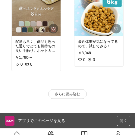
配送も早く、商品も思っ
最近体重が気になってる
た通りでとても気持ちの
ので、試してみる！
良い手触り。ホットカー
￥8,048
ペットカバーとして、こ
￥1,790〜
の冬も暖かく過ごせそう
0
0
です。
0
0
さらに読み込む
アプリでこのページを見る
開く