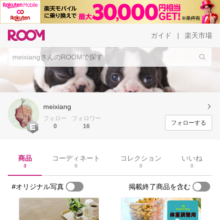
ガイド
楽天市場
|
meixiang
フォロー
フォロワー
フォローする
0
16
商品
コーディネート
コレクション
いいね
3
0
0
0
#オリジナル写真
掲載終了商品を含む