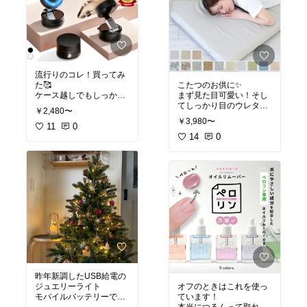
流行りのコレ！買ってみ
た🥰
こたつのお供に✨
ケース越しでもしっかり
まず見た目可愛い！そし
MagSafe効いてる👏
てしっかり目のウレタン
￥2,480〜
で底付き感ゼロ！これ地
￥3,980〜
11
0
味に嬉しい〜🤍我が家は
ふわもこストライプのミ
14
0
ルクティーにしたよ☺️
昨年新調したUSB給電の
ジュエリーライト
オフのときはこれを使っ
モバイルバッテリーでも
ています！