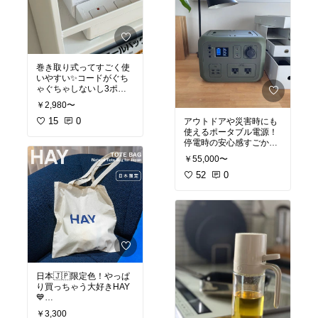
巻き取り式ってすごく使
いやすい✨コードがぐち
ゃぐちゃしないし3ポー
トあると旅行とかにもい
￥2,980〜
いね✨
しかも今2個目さらに半
15
0
アウトドアや災害時にも
額なのすごい！
使えるポータブル電源！
停電時の安心感すごかっ
#オリジナル写真
#スマホ
たよ✨
￥55,000〜
アクセサリー
#あったら
便利
52
0
#防災グッズ
#キャンプ
#
アウトドア
#オリジナル
写真
日本🇯🇵限定色！やっぱ
り買っちゃう大好きHAY
💙
￥3,300