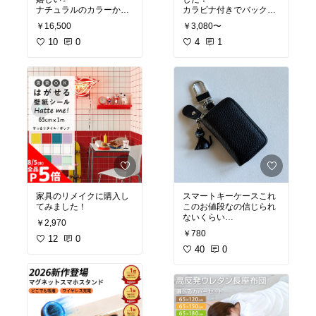
ナチュラルのカラーかわ
カラビナ付きでバックバ
いいよ
ックの中で迷子にならな
￥16,500
￥3,080〜
そう✨今日から使ってみ
10
0
る☺️
4
1
#買ってよかった
#紫外線
対策
家具のリメイクに購入し
スマートキーケースこれ
てみました！
このお値段なの信じられ
ないくらい
￥2,970
しっかり高級感‼️
￥780
12
0
#オリジナル写真
40
0
#買って
よかった
#プチプラ