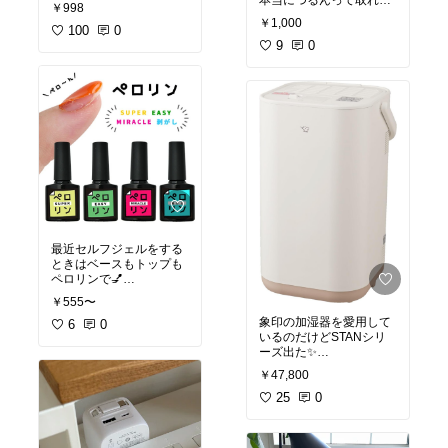
いいので、電池交換いら
本当につるんって取れる
￥998
ずで
気持ちいいw
#買ってよ
￥1,000
助かっています✨
100
0
かった
9
0
✔︎on\offタイマーつき
✔︎8種のパターンあり
✔︎リモコン付き
これで1000円以下なんで
すー💕めちゃくちゃオス
スメ
#クリスマスインテリア
#
クリスマスグッズ
#オリ
ジナル写真
最近セルフジェルをする
ときはベースもトップも
ペロリンで💅
もちも思ったよりずっと
￥555〜
よくてとてもいい🩷
象印の加湿器を愛用して
6
0
いるのだけどSTANシリ
ーズ出た✨
オシャレだーーー！！
￥47,800
#オシャレ家電
25
0
#乾燥対策