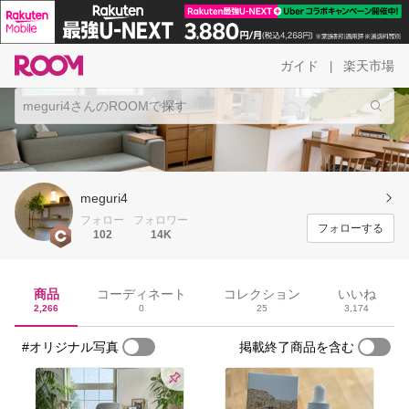
ガイド
楽天市場
|
meguri4
フォロー
フォロワー
フォローする
102
14K
商品
コーディネート
コレクション
いいね
2,266
0
25
3,174
#オリジナル写真
掲載終了商品を含む