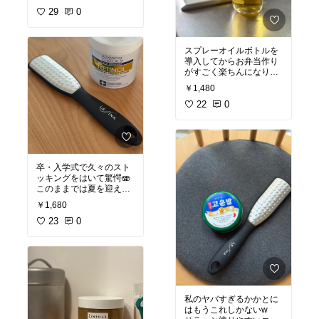
#ファッション雑貨
29
0
スプレーオイルボトルを
導入してからお弁当作り
がすごく楽ちんになりま
した🥰
￥1,480
#オリジナル写真
22
0
#買って
よかった
#お弁当づくり
#キッチンの相棒
卒・入学式で久々のスト
ッキングをはいて驚愕🫨
このままでは夏を迎えら
れないと悟ったので
￥1,680
慌ててケア始めました
（笑）
23
0
#買ってよかった
#オリジ
ナル写真
私のヤバすぎるかかとに
はもうこれしかないw