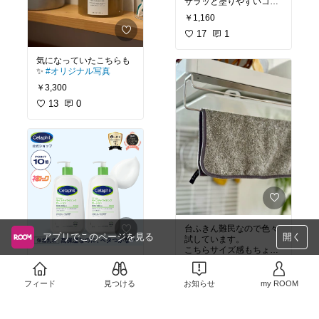
サラッと塗りやすいコウ
ンバルクリームでケアし
￥1,160
て
サンダルも怖くないよう
17
1
になりたい✨
気になっていたこちらも
#オリジナル写真
✨
#オリジナル写真
￥3,300
13
0
台ふきん難民なので色々
アプリでこのページを見る
開く
試しています。
こちらサイズ感もちょう
おすすめされていたのを
ど良く、厚みも程よくあ
￥99〜
見て購入！
るのでしっかり汚れや水
家族みんなでガンガン使
分キャッチしてくれる👏
30
0
フィード
見つける
お知らせ
my ROOM
えるポンプ式でとても重
しかもネットに入れて洗
￥3,398
濯機＆乾燥機もokなとこ
#買ってよかった
3
0
ろがすごくいい〜