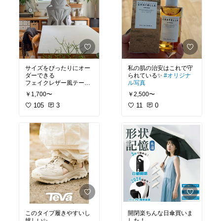
サイズをぴったりにオー
私の肌の治安はこれで守
ダーできる
られている✨
#オリジナ
フェイクレザー風テーブ
ル写真
ルマット✨
￥1,700〜
￥2,500〜
乗せるだけで長年使った
ダイニングテーブルが
105
3
11
0
生まれ変わっりました〜
撥水加工で傷もつきづら
いし本当にずれない！
カラーも13色あって全部
ナチュラルでかわいい❣️
角のカットもオーダーで
ラウンドに変更可能👌
#オリジナル写真
このタイプ履きやすいし
開閉楽ちんな日傘買いま
嬉しい✨
した！