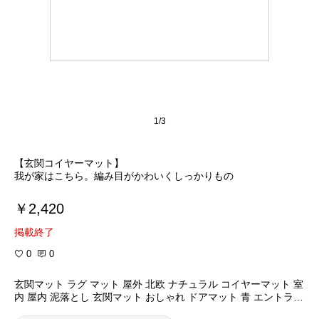
1/3
【玄関コイヤーマット】
我が家はこちら。編み目がかわいくしっかりもの
￥2,420
掲載終了
0
0
玄関マット ラグ マット 屋外 北欧 ナチュラル コイヤーマット 室
内 屋内 泥落とし 玄関マット おしゃれ ドアマット 青 エントラン
スマット 玄関マット かわいい 可愛い 40×60 cm ブルー 玄関 コ