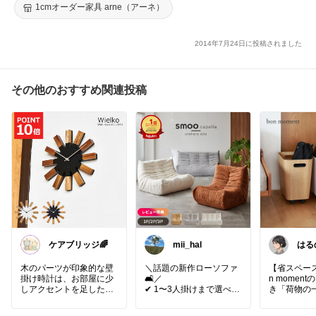
イヤマット ラグマット 厚手 トイレ 玄関 廊下 インテリア シンプ
1cmオーダー家具 arne（アーネ）
ル モダン
2014年7月24日に投稿されました
その他のおすすめ関連投稿
ケアブリッジ🌈
mii_hal
はる
ママ𓂃
木のパーツが印象的な壁
＼話題の新作ローソファ
【省スペース
掛け時計は、お部屋に少
🛋️／
n momen
しアクセントを足したい
✔ 1〜3人掛けまで選べる
き「荷物の
時に使いやすそう。
サイズ
ムラック」
オブジェのようなデザイ
✔ 北欧〜韓国風インテリ
たリビング