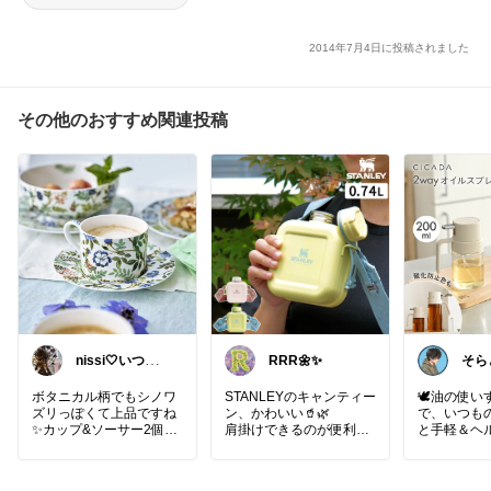
2014年7月4日に投稿されました
その他のおすすめ関連投稿
nissi🤍いつも
RRR🌼✨
そらと
ありがとう🍀
しIt
ボタニカル柄でもシノワ
STANLEYのキャンティー
🕊️油の使
ズリっぽくて上品ですね
ン、かわいい🥤🌿
で、いつも
✨カップ&ソーサー2個セ
肩掛けできるのが便利す
と手軽＆ヘ
ットです。電子レンジ、
ぎる♡
「スプレー
食洗機も対応で嬉しい。
お出かけやキャンプの水
が1本ででき
分補給に✨
ルボトル𖧷