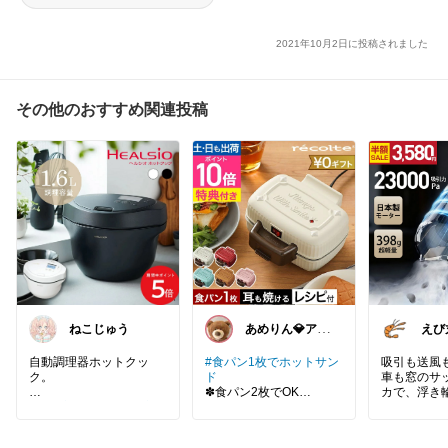
れ 新生活
2021年10月2日に投稿されました
その他のおすすめ関連投稿
ねこじゅう
あめりん💎アパ
えび
レル♡グルメ♡
間を
インテリア
アイ
自動調理器ホットクッ
#食パン1枚でホットサン
吸引も送風
ク。
ド
車も窓のサ
✽食パン2枚でOK
カで、浮き
#生活家電
#キッチン家電
✽ご飯やホットケーキMI
にも◎
#自動調理器
Xも
✔ 23000
✔ 吹き飛ば