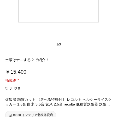
1/3
土曜はナニする？で紹介！
￥15,400
掲載終了
3
0
炊飯器 糖質カット 【選べる特典付】 レコルト ヘルシーライスク
ッカー 1.5合 白米 3.5合 玄米 2.5合 recolte 低糖質炊飯器 炊飯ジ
ャー 糖質制限 電気炊飯器 レシピ付き 低糖質 ロカボ 一人暮らし
ご飯 少量炊き 蒸す 煮る おかゆ キッチン 家電 調理器具 おしゃ
mecu インテリア北欧雑貨店