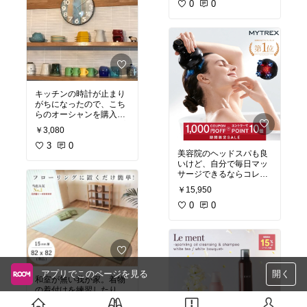
ボール型 φ125mm×H1
は、ペリッシュレッド、
0
0
60(135)mm
らふらんすグリーン、キ
ャンディドットイエロ
ー、もくもく、しましま
#オリジナル写真
#シーリ
サバンナ、しましまビー
ングライト
#LED
#電球
チ、です。その日の気分
で柄を選べる楽しさ。私
は特にキャンディドット
イエローともくもく柄が
キッチンの時計が止まり
お気に入りです！薄くて
がちになったので、こち
嵩張らないし、洗濯して
らのオーシャンを購入し
もすぐ乾くので、ハンド
ました。色合いもポップ
タオル、フェイスタオル
￥3,080
でお洒落で素敵だし、電
と揃えて、便利に使って
波時計なので実用性もあ
3
0
ます。（画像は縦4分の
美容院のヘッドスパも良
り安心できます。表面が
1、横3分の1に畳んだ、
いけど、自分で毎日マッ
ライトに反射してやや見
しましまビーチ以外の6
サージできるならコレも
えにくいのがマイナス
枚。）
#オリジナル写真
アリかも〜と思い即購
1。
#オリジナル写真
#北欧
￥15,950
入！届くのが楽しみ！
#
生活家電
0
0
#オシャレ家電
#最新テクノロジー
アプリでこのページを見る
開く
和室が無い我が家。着物
の着付けを練習したり、
お客様が泊まりに来てフ