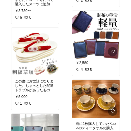
と自然な肌色の2種類購
2
0
購入したスーツに追加で
入し、明るい肌色しか使
きる靴やバッグの就活セ
っていませんが、ツヤ感
￥3,780〜
ットで薦められたものは
もありなかなか良い感
サンプルに手垢がついて
6
0
じ。コスパは良いと思い
いて（手の油汚れ）ネッ
ます。
トで探すことに。
色々検索して、汚れが目
立ちにくい素材、使い勝
手の良さ、口コミ、価格
で決めました。
換えの手持ちもついて、
梱包もお手紙もきめ細か
いサービスに力を入れて
いるショップだと感じま
￥2,580
した。
4
0
この度はお世話になりま
した。ちょっとした配送
トラブルがあったものの
お店の対応は完璧で、最
￥5,000
後まで安心してお任せで
きました。こちらの草履
1
0
は娘の成人式の前撮りに
購入しました。赤の辻ヶ
花の着物に合わせて白の
鼻緒（台が赤x白）にする
既に1枚購入していたKuo
か、赤の鼻緒（台が金x
viのティータオルの購入
赤）にするかとても悩み