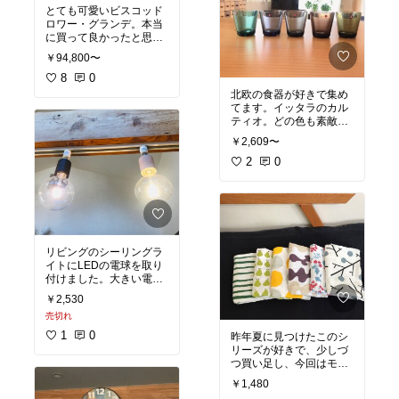
シーリングライト
とても可愛いビスコッド
ロワー・グランデ。本当
に買って良かったと思え
る家具です。5年経過し
￥94,800〜
て白色系の木は段々黄味
がかってきましたが、そ
8
0
れでも我が家のリビング
北欧の食器が好きで集め
のフォトポイントです！
てます。イッタラのカル
#オリジナル写真
#グリー
ティオ。どの色も素敵で
ンのある暮らし
#リビン
したが、迷いに迷って、
￥2,609〜
グ
#北欧
レイン、グレー、シーブ
ルー、サンド、モスグリ
2
0
ーンのシックな色をチョ
イスしました。世の中コ
ロナショックで経済活動
が自粛ムードの中、せめ
てネットショッピングで
憂さ晴らしして、少しで
リビングのシーリングラ
も明るい気分になれたら
イトにLEDの電球を取り
イイなぁと思います。
#
付けました。大きい電球
オリジナル写真
#テーブ
はとても可愛くて気に入
ルコーデ
#家飲み
￥2,530
ってます。丸型（左）と
売切れ
楕円形（右）の2タイプ
を購入しました。左側の
1
0
昨年夏に見つけたこのシ
丸型LED電球です。（電
リーズが好きで、少しづ
球のみ）
つ買い足し、今回はモノ
クロブドウを購入しまし
￥1,480
口金 E26
た。既に持っているの