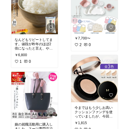
￥7,700〜
なんどもリピートしてま
す。値段が昨年のほぼ2
2
0
倍になったと言え、やは
りお米は美味しい方が良
￥6,800
い。
そして口コミクーポンが
1
0
とてもありがたい！
企業努力が感じられて，
またリピート致します。
今まではもう少しお高い
クッションファンデを使
っていましたが、今回初
めてこちらの商品を試し
￥1,815
娘の就職活動用に購入し
てみました。明るい肌色
ました。スーツ専門店で