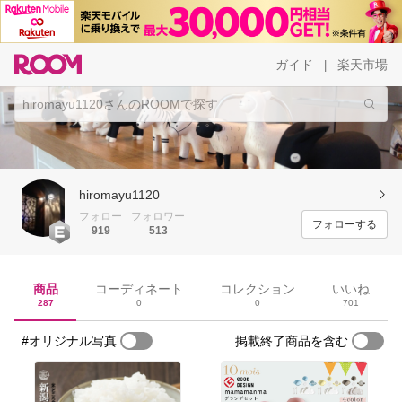
ガイド
楽天市場
|
hiromayu1120
フォロー
フォロワー
フォローする
919
513
商品
コーディネート
コレクション
いいね
287
0
0
701
#オリジナル写真
掲載終了商品を含む