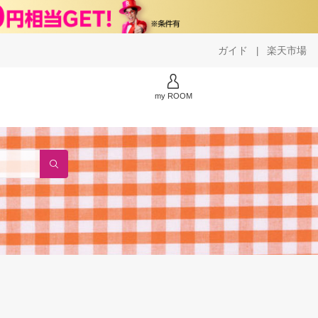
ガイド
楽天市場
|
my ROOM