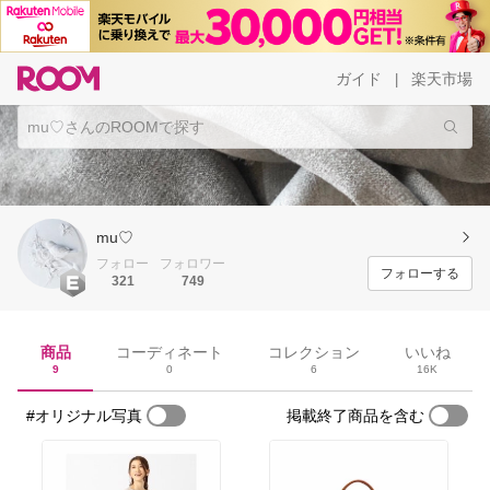
ガイド
楽天市場
|
mu♡
フォロー
フォロワー
フォローする
321
749
商品
コーディネート
コレクション
いいね
9
0
6
16K
#オリジナル写真
掲載終了商品を含む