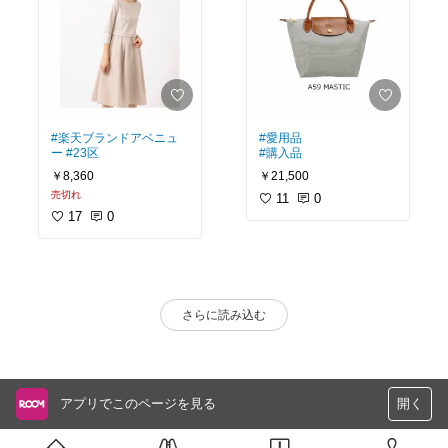
#楽天ブランドアベニュ
#愛用品
ー
#23区
#購入品
￥8,360
￥21,500
売切れ
11
0
17
0
さらに読み込む
アプリでこのページを見る
開く