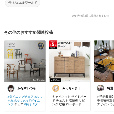
ジュエルワールド
2014年8月2日に投稿されました
その他のおすすめ関連投稿
かな💛いつもあ
みっちゃま｜暮
特選
りがとうござい
らし整うお買い
ね！
ます
物🌿
🅴
#ダイニングチェア
#おし
キャビネット サイドボー
✅予約販売9
ゃれ
#おしゃれ
#ダイニ
ド チェスト 収納棚 リビ
中旬頃発送
ング
チェア
#椅子
#ダイ
ング 収納 ローボード 木
デザイン ラグ 
ニングチェアー
#イス
#s
製 おしゃれ 扉付き 引き
m【ART OF
moo
#Branchpoint
出し付き 木製 脚付き ロ