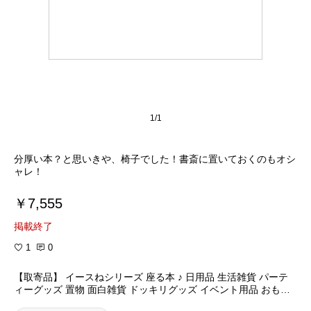
1/1
分厚い本？と思いきや、椅子でした！書斎に置いておくのもオシ
ャレ！
￥7,555
掲載終了
1
0
【取寄品】 イースねシリーズ 座る本 ♪ 日用品 生活雑貨 パーテ
ィーグッズ 置物 面白雑貨 ドッキリグッズ イベント用品 おもし
ろ雑貨 ジョークグッズ パーティー用品 どっきり おもしろグッズ