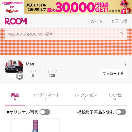
ガイド
楽天市場
|
Matt
フォロー
フォロワー
フォローする
0
135
商品
コーディネート
コレクション
いいね
6
0
0
0
#オリジナル写真
掲載終了商品を含む