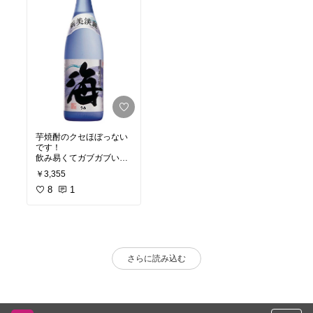
芋焼酎のクセほぼっない
です！
飲み易くてガブガブいっ
ちゃいます、
￥3,355
飲み過ぎ注意w
8
1
さらに読み込む