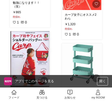
勉強になります！！
（笑）
￥865
カープ女子にオススメ2
売切れ
わら
1
0
￥1,320
売切れ
1
0
アプリでこのページを見る
開く
使い勝手良さそう
カープ女子にオススメ！
￥7,632
￥2,178
フィード
見つける
お知らせ
my ROOM
売切れ
売切れ
2
0
1
0