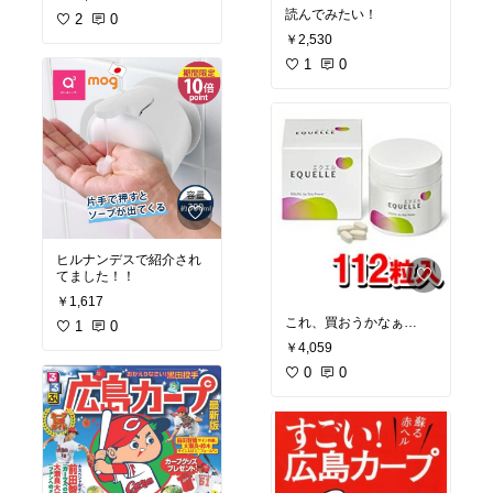
読んでみたい！
2
0
￥2,530
1
0
ヒルナンデスで紹介され
てました！！
￥1,617
これ、買おうかなぁ…
1
0
￥4,059
0
0