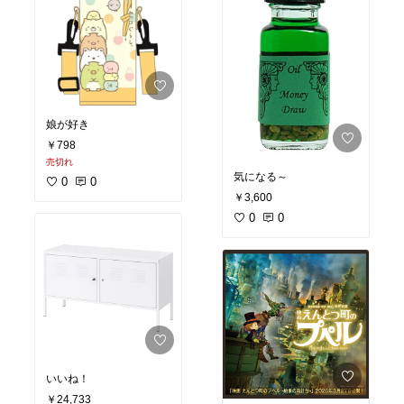
娘が好き
￥798
売切れ
気になる～
0
0
￥3,600
0
0
いいね！
￥24,733