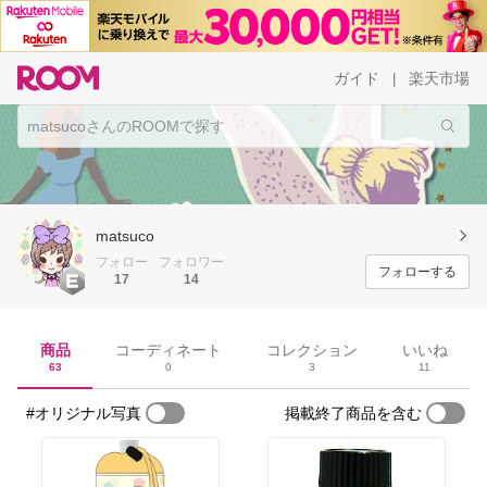
ガイド
楽天市場
|
matsuco
フォロー
フォロワー
フォローする
17
14
商品
コーディネート
コレクション
いいね
63
0
3
11
#オリジナル写真
掲載終了商品を含む