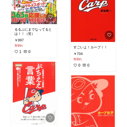
るるぶにまでなってると
は！！（笑）
￥997
売切れ
すごいよ！カープ！！
1
0
￥704
売切れ
0
0